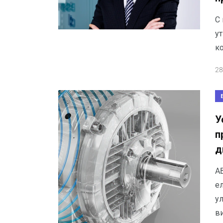
С 
у
ко
28
У
п
д
A
е
у
в