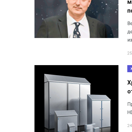
м
п
В
де
и
25
Х
о
П
HD
24