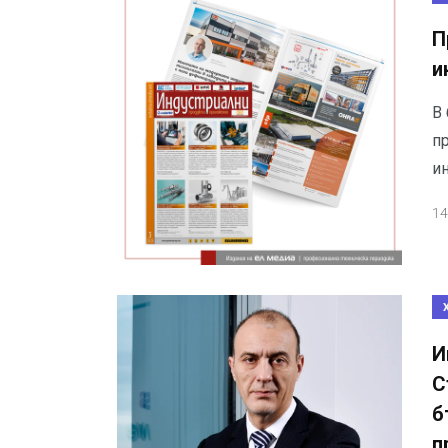
П
и
В
п
и
14
И
С
б
п