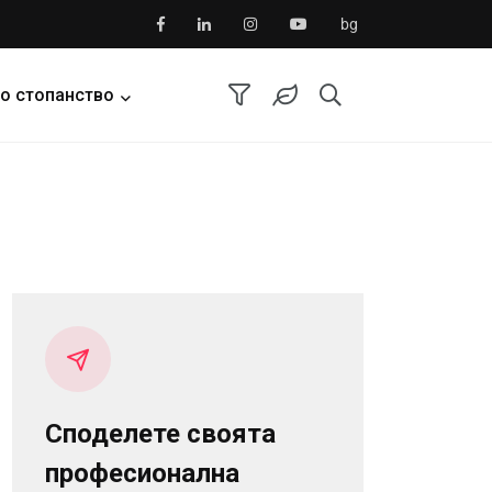
bg
о стопанство
Споделете своята
професионална