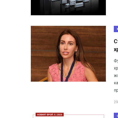
С
х
Ф
х
ж
ка
п
29