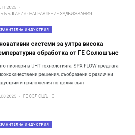
.
.11.2025
ББ БЪЛГАРИЯ - НАПРАВЛЕНИЕ ЗАДВИЖВАНИЯ
ХРАНИТЕЛНА ИНДУСТРИЯ
новативни системи за ултра висока
емпературна обработка от ГЕ Солюшънс
ато пионери в UHT технологията, SPX FLOW предлага
исококачествени решения, съобразени с различни
ндустрии и приложения по целия свят.
.
.08.2025
ГЕ СОЛЮШЪНС
ХРАНИТЕЛНА ИНДУСТРИЯ