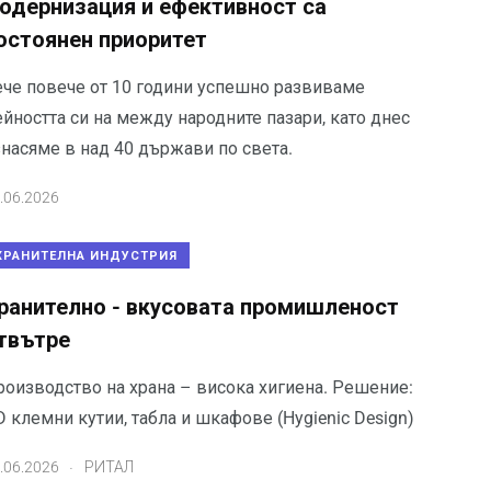
одернизация и ефективност са
остоянен приоритет
ече повече от 10 години успешно развиваме
йността си на между народните пазари, като днес
знасяме в над 40 държави по света.
.06.2026
ХРАНИТЕЛНА ИНДУСТРИЯ
ранително - вкусовата промишленост
твътре
роизводство на храна – висока хигиена. Решение:
 клемни кутии, табла и шкафове (Hygienic Design)
.
.06.2026
РИТАЛ