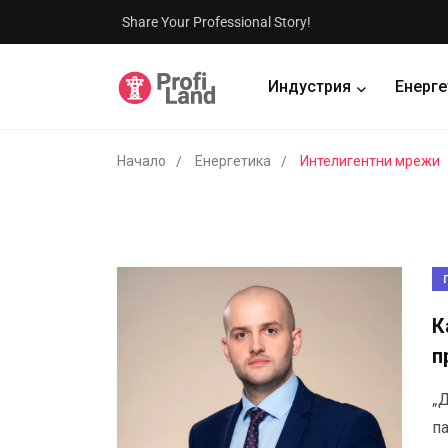
Share Your Professional Story!
Индустрия
Енерге
Начало
Енергетика
Интелигентни мрежи
К
п
„
па