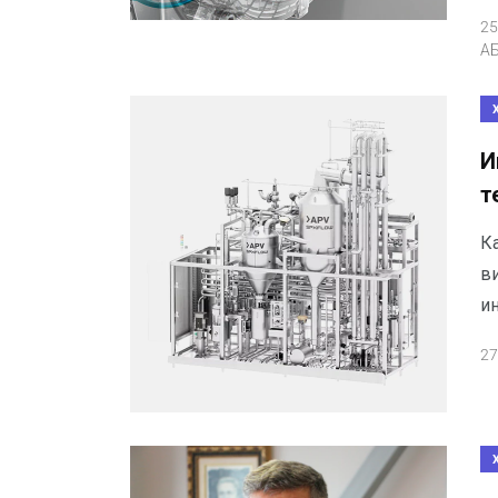
25
А
И
т
К
в
и
27