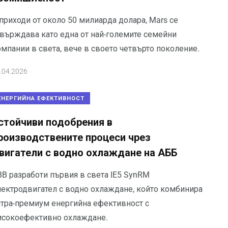
приходи от около 50 милиарда долара, Mars се
твърждава като една от най-големите семейни
мпании в света, вече в своето четвърто поколение.
.04.2026
ЕНЕРГИЙНА ЕФЕКТИВНОСТ
стойчиви подобрения в
роизводствените процеси чрез
вигатели с водно охлаждане на АББ
BB разработи първия в света IE5 SynRM
лектродвигател с водно охлаждане, който комбинира
лтра-премиум енергийна ефективност с
исокоефективно охлаждане.