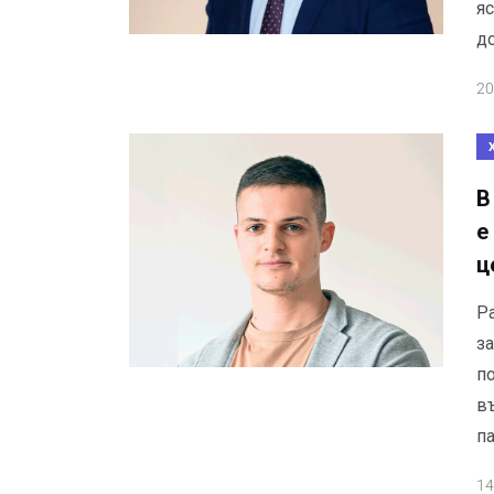
я
до
20
В
е
ц
Ра
з
по
в
па
14