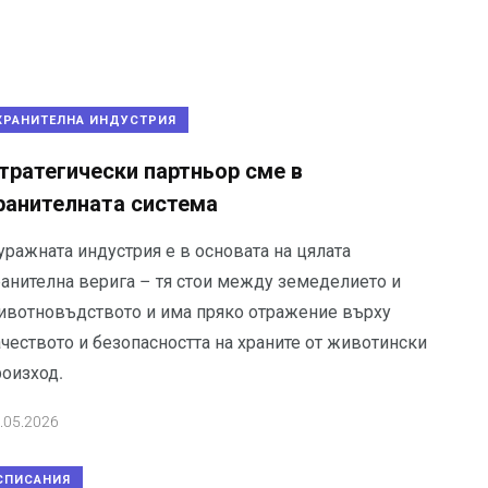
ХРАНИТЕЛНА ИНДУСТРИЯ
тратегически партньор сме в
ранителната система
уражната индустрия е в основата на цялата
ранителна верига – тя стои между земеделието и
ивотновъдството и има пряко отражение върху
чеството и безопасността на храните от животински
роизход.
.05.2026
СПИСАНИЯ