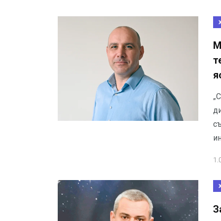
М
т
я
„
д
с
и
1.
З