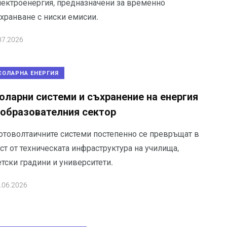
лектроенергия, предназначени за временно
ахранване с ниски емисии.
07.2026
СОЛАРНА ЕНЕРГИЯ
оларни системи и съхранение на енергия
 образователния сектор
отоволтаичните системи постепенно се превръщат в
ст от техническата инфраструктура на училища,
тски градини и университети.
.06.2026