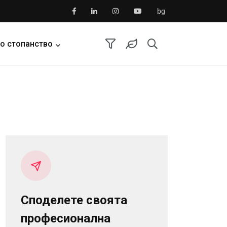
bg
о стопанство
Споделете своята
професионална