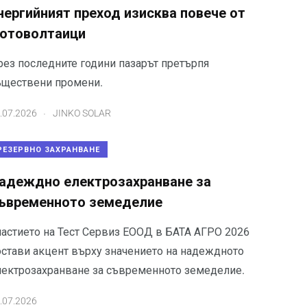
нергийният преход изисква повече от
отоволтаици
рез последните години пазарът претърпя
ъществени промени.
.
.07.2026
JINKO SOLAR
РЕЗЕРВНО ЗАХРАНВАНЕ
адеждно електрозахранване за
ъвременното земеделие
частието на Тест Сервиз ЕООД в БАТА АГРО 2026
остави акцент върху значението на надеждното
лектрозахранване за съвременното земеделие.
.07.2026