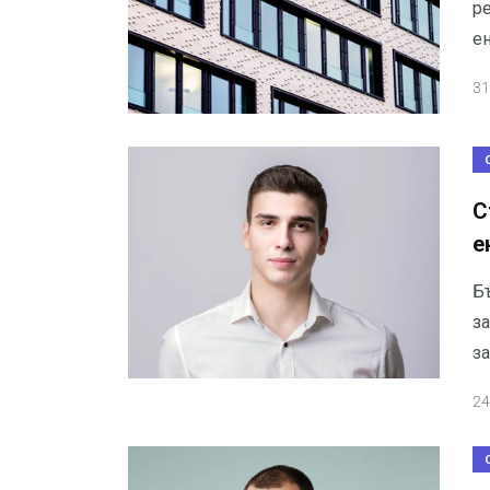
ре
е
31
С
е
Б
за
за
24