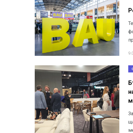
Р
Т
ф
п
9.
Б
н
м
З
щ
ме