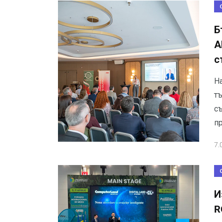
Б
А
с
Н
т
съ
п
7.
И
R