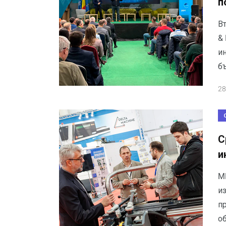
п
В
&
ин
б
28
С
и
M
и
п
о