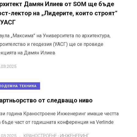
рхитект Дамян Илиев от SOM ще бъде
ост-лектор на „Лидерите, които строят“
 УАСГ
аула „Максима“ на Университета по архитектура,
троителство и геодезия (УАСГ) ще се проведе
екцията на Дамян Илиев
.03.2025
ПОДЕМНА ТЕХНИКА
артньорство от следващо ниво
ази година Краностроене Инженеринг имаше честта
 бъде част от годишната конференция на Verlinde
.
.03.2025
КРАНОСТРОЕНЕ - ИНЖЕНЕРИНГ