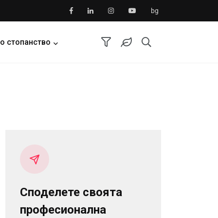
bg
о стопанство
Споделете своята
професионална