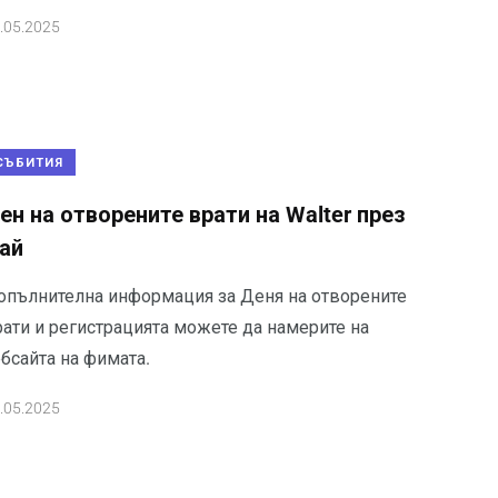
.05.2025
СЪБИТИЯ
ен на отворените врати на Walter през
ай
опълнителна информация за Деня на отворените
рати и регистрацията можете да намерите на
бсайта на фимата.
.05.2025