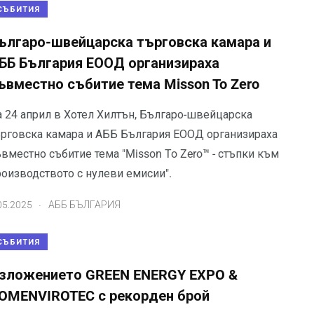
СЪБИТИЯ
ългаро-швейцарска търговска камара и
ББ България ЕООД организираха
ъвместно събитие тема Misson To Zero
а 24 април в Хотел Хилтън, Българо-швейцарска
ърговска камара и АББ България ЕООД организираха
вместно събитие тема "Misson To Zero™ - стъпки към
роизводството с нулеви емисии".
.
05.2025
АББ БЪЛГАРИЯ
СЪБИТИЯ
зложението GREEN ENERGY EXPO &
OMENVIROTEC с рекорден брой