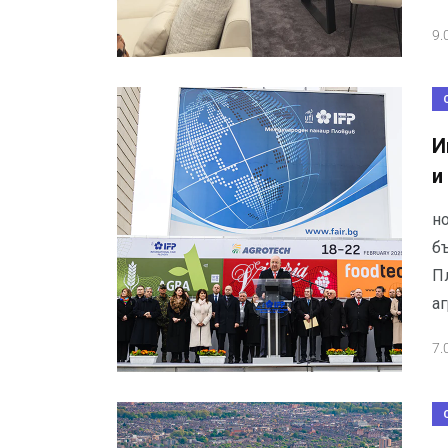
9.
И
и
н
б
П
аг
7.