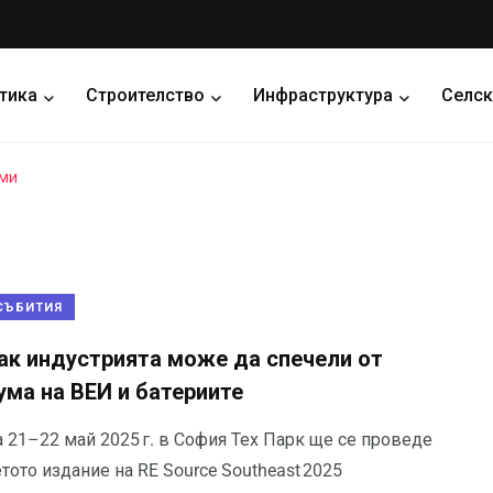
тика
Строителство
Инфраструктура
Селск
еми
СЪБИТИЯ
ак индустрията може да спечели от
ума на ВЕИ и батериите
а 21–22 май 2025 г. в София Тех Парк ще се проведе
тото издание на RE Source Southeast 2025