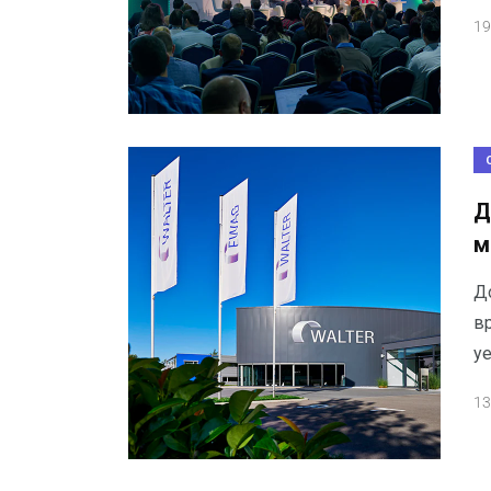
19
Д
м
Д
в
уе
13