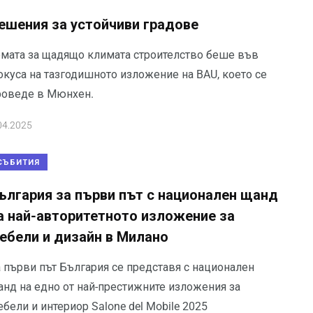
ешения за устойчиви градове
емата за щадящо климата строителство беше във
окуса на тазгодишното изложение на BAU, което се
роведе в Мюнхен.
04.2025
СЪБИТИЯ
ългария за първи път с национален щанд
а най-авторитетното изложение за
ебели и дизайн в Милано
а първи път България се представя с национален
анд на едно от най-престижните изложения за
бели и интериор Salone del Mobile 2025