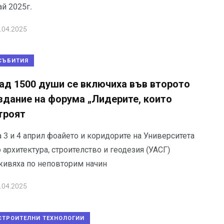
й 2025г.
.04.2025
СЪБИТИЯ
ад 1500 души се включиха във второто
здание на форума „Лидерите, които
троят
 3 и 4 април фоайето и коридорите на Университета
 архитектура, строителство и геодезия (УАСГ)
живяха по неповторим начин
.04.2025
СТРОИТЕЛНИ ТЕХНОЛОГИИ