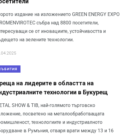
осетители
торото издание на изложението GREEN ENERGY EXPO
 ROMENVIROTEC събра над 8800 посетители,
тересуващи се от иновациите, устойчивостта и
ъдещето на зелените технологии.
.04.2025
СЪБИТИЯ
реща на лидерите в областта на
ндустриалните технологии в Букурещ
ETAL SHOW & TIB, най-голямото търговско
зложение, посветено на металообработващата
ромишленост, технологиите и индустриалното
борудване в Румъния, отваря врати между 13 и 16