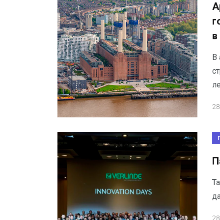
А
г
в
В 
с
л
28
П
Т
да
28