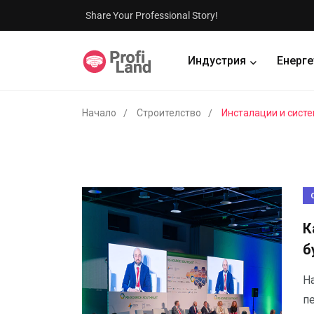
Share Your Professional Story!
Индустрия
Енерге
Начало
Строителство
Инсталации и сист
К
б
Н
пе