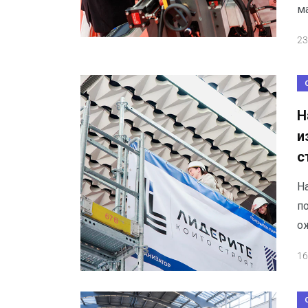
ма
23
Н
и
с
На
по
о
16