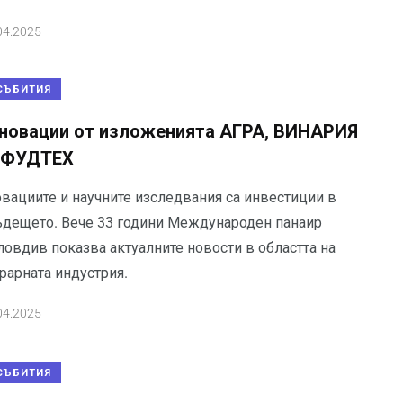
04.2025
СЪБИТИЯ
новации от изложенията АГРА, ВИНАРИЯ
 ФУДТЕХ
овациите и научните изследвания са инвестиции в
ъдещето. Вече 33 години Международен панаир
ловдив показва актуалните новости в областта на
рарната индустрия.
04.2025
СЪБИТИЯ