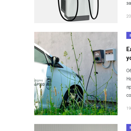
з
20
Е
у
О
Н
п
со
19