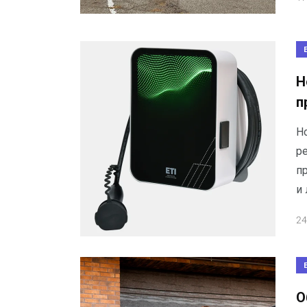
Н
п
Н
р
п
и 
24
О