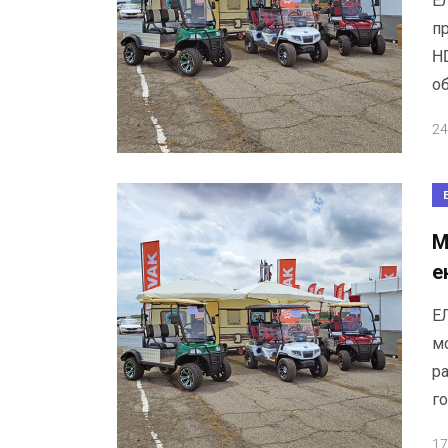
Е
п
HD
о
24
М
е
Е
м
р
г
17