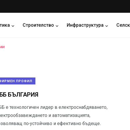
тика
Строителство
Инфраструктура
Селск
еми
ФИРМЕН ПРОФИЛ
ББ БЪЛГАРИЯ
ББ е технологичен лидер в електроснабдяването,
лектрообзавеждането и автоматизацията,
озволяващ по-устойчиво и ефективно бъдеще.