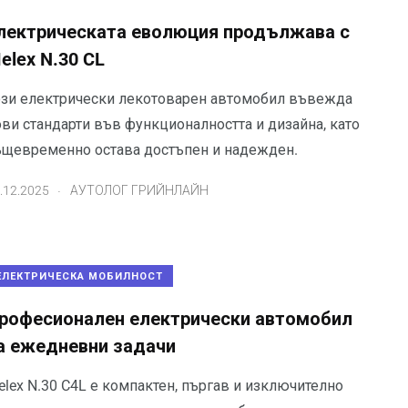
лектрическата еволюция продължава с
elex N.30 CL
ози електрически лекотоварен автомобил въвежда
ови стандарти във функционалността и дизайна, като
ъщевременно остава достъпен и надежден.
.
.12.2025
АУТОЛОГ ГРИЙНЛАЙН
ЕЛЕКТРИЧЕСКА МОБИЛНОСТ
рофесионален електрически автомобил
а ежедневни задачи
elex N.30 C4L е компактен, пъргав и изключително