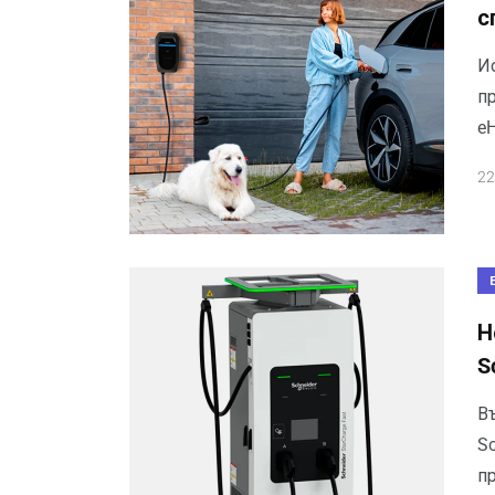
с
Ис
п
eH
22
Н
S
В
Sc
п