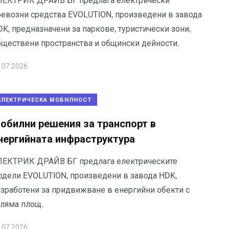
ЛЕКТРИК ДРАЙВ БГ предлага електрически
ревозни средства EVOLUTION, произведени в завода
K, предназначени за паркове, туристически зони,
бществени пространства и общински дейности.
.07.2026
ЕЛЕКТРИЧЕСКА МОБИЛНОСТ
обилни решения за транспорт в
нергийната инфраструктура
ЛЕКТРИК ДРАЙВ БГ предлага електрическите
одели EVOLUTION, произведени в завода HDK,
азработени за придвижване в енергийни обекти с
оляма площ.
.07.2026