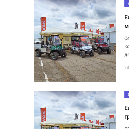
Е
м
С
к
д
28
Е
г