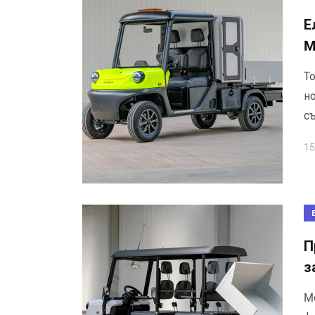
Е
M
Т
н
с
15
П
з
M