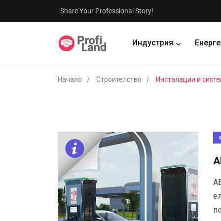
Share Your Professional Story!
Индустрия
Енерге
Начало
Строителство
Инсталации и сист
А
А
е
п