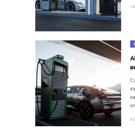
14
A
в
С
к
ка
о
6.