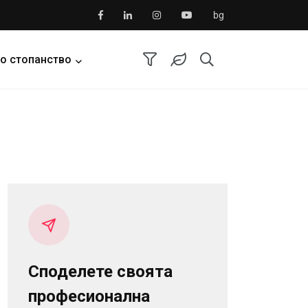
bg
о стопанство
Споделете своята
професионална