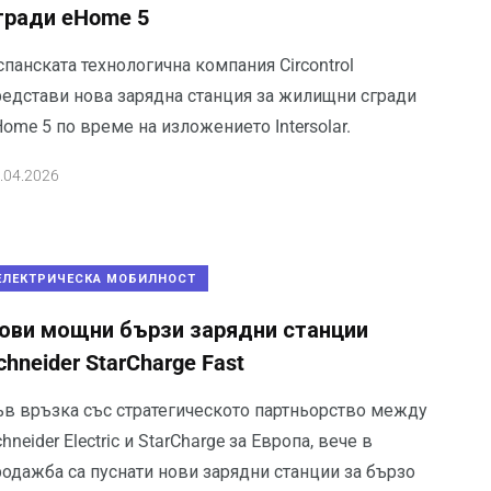
гради eHome 5
панската технологична компания Circontrol
редстави нова зарядна станция за жилищни сгради
ome 5 по време на изложението Intersolar.
.04.2026
ЕЛЕКТРИЧЕСКА МОБИЛНОСТ
ови мощни бързи зарядни станции
chneider StarCharge Fast
ъв връзка със стратегическото партньорство между
hneider Electric и StarCharge за Европа, вече в
родажба са пуснати нови зарядни станции за бързо