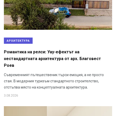
АРХИТЕКТУРА
Романтика на релси: Уау-ефектът на
нестандартната архитектура от арх. Благовест
Роев
Съвременният пътешественик търси емоция, а не просто
стая. В модерния туризъм стандартното строителство,
отстъпва място на концептуалната архитектура.
3.08.2026