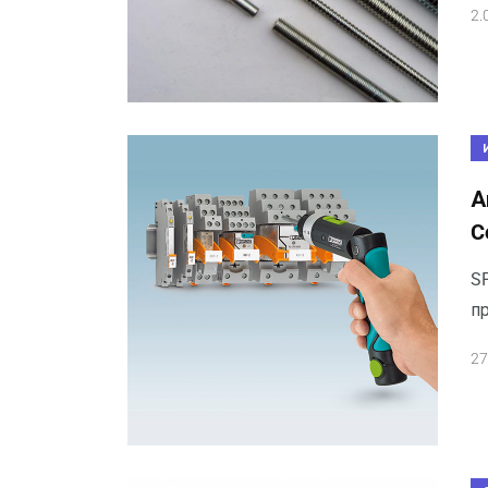
2.
А
C
S
п
27