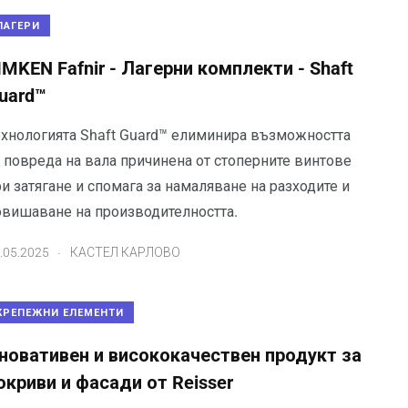
ЛАГЕРИ
IMKEN Fafnir - Лагерни комплекти - Shaft
uard™
ехнологията Shaft Guard™ елиминира възможността
а повреда на вала причинена от стоперните винтове
и затягане и спомага за намаляване на разходите и
овишаване на производителността.
.
.05.2025
КАСТЕЛ КАРЛОВО
КРЕПЕЖНИ ЕЛЕМЕНТИ
новативен и висококачествен продукт за
окриви и фасади от Reisser