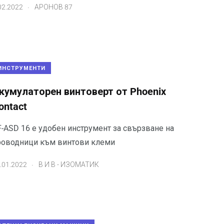
.
02.2022
АРОНОВ 87
ИНСТРУМЕНТИ
кумулаторен винтоверт от Phoenix
ontact
F-ASD 16 е удобен инструмент за свързване на
роводници към винтови клеми
.
.01.2022
В И В - ИЗОМАТИК