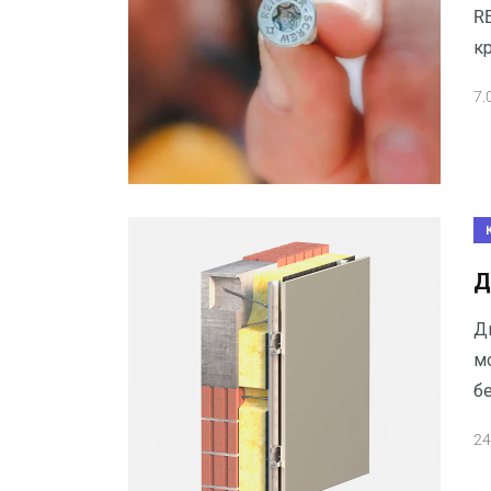
R
к
7.
Д
Д
м
бе
24