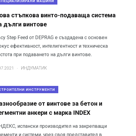
СПЕЦИАЛИЗИРАНИ МАШИНИ
ова стъпкова винто-подаваща система
а дълги винтове
acy Step Feed от DEPRAG е създадена с основен
окус ефективност, интелигентност и техническа
стота при подаването на дълги винтове.
.
07.2021
ИНДУМАТИК
СТРОИТЕЛНИ ИНСТРУМЕНТИ
азнообразие от винтове за бетон и
егментни анкери с марка INDEX
НДЕКС, испански производител на закрепващи
ементи и системи, чрез своя представител в