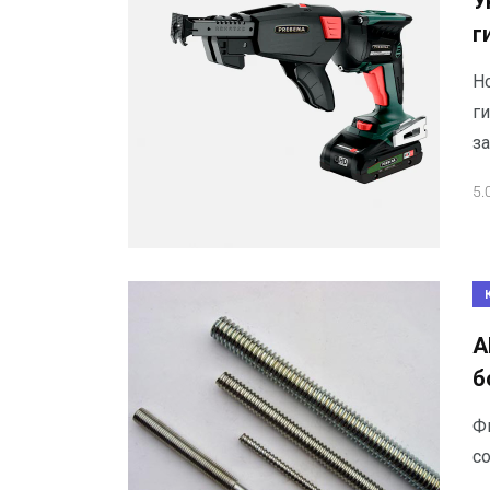
У
г
Н
г
з
5.
А
б
Ф
с