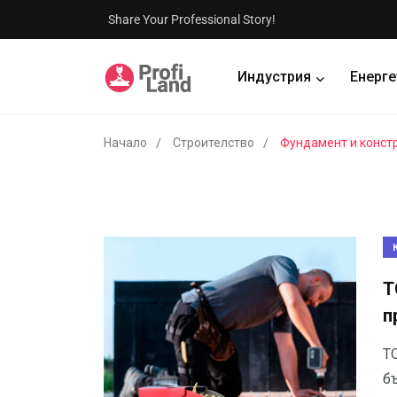
Share Your Professional Story!
Индустрия
Енерге
Начало
Строителство
Фундамент и конст
Т
п
Т
б