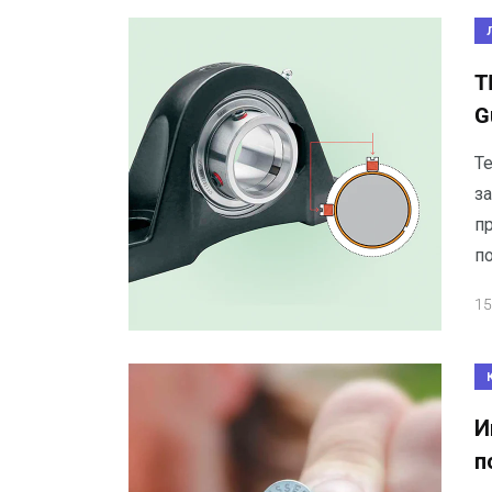
T
G
Т
з
пр
п
15
И
п