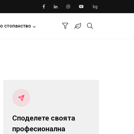
bg
о стопанство
Споделете своята
професионална