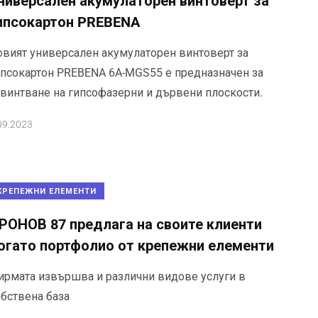
ниверсален акумулаторен винтоверт за
ипсокартон PREBENA
овият универсален акумулаторен винтоверт за
ипсокартон PREBENA 6A-MGS55 е предназначен за
авинтване на гипсофазерни и дървени плоскости.
09.2023
КРЕПЕЖНИ ЕЛЕМЕНТИ
РОНОВ 87 предлага на своите клиенти
огато портфолио от крепежни елементи
ирмата извършва и различни видове услуги в
обствена база