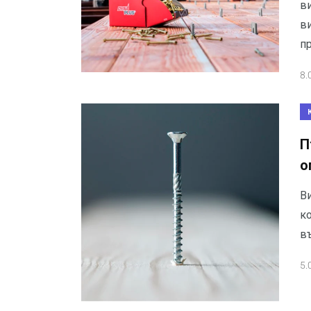
в
в
п
8.
П
о
В
к
в
5.