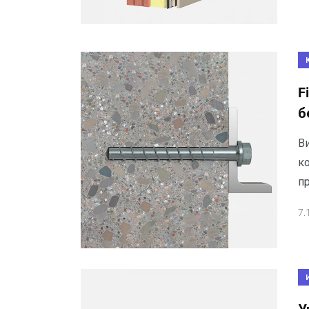
F
б
Ви
к
пр
7.