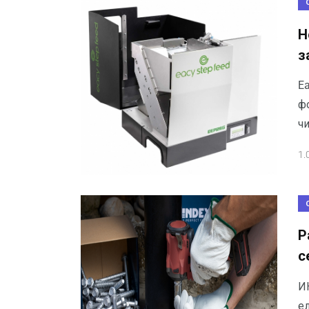
Н
з
E
ф
чи
1.
Р
с
И
ел