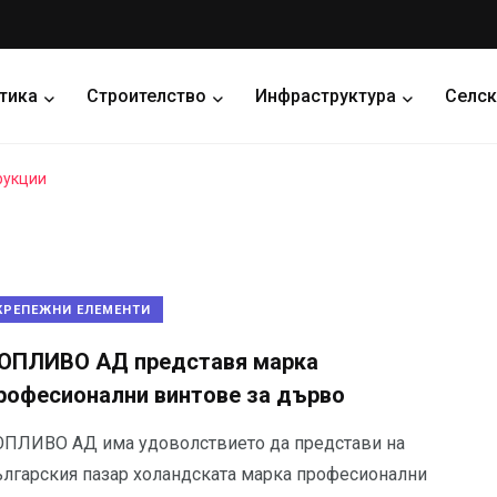
тика
Строителство
Инфраструктура
Селск
рукции
КРЕПЕЖНИ ЕЛЕМЕНТИ
ОПЛИВО АД представя марка
рофесионални винтове за дърво
ОПЛИВО АД има удоволствието да представи на
ългарския пазар холандската марка професионални