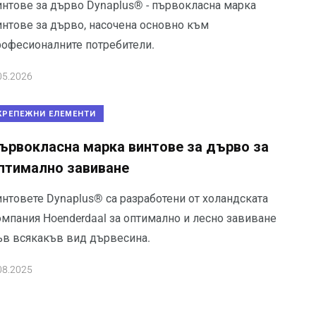
интове за дърво Dynaplus® - първокласна марка
интове за дърво, насочена основно към
рофесионалните потребители.
05.2026
КРЕПЕЖНИ ЕЛЕМЕНТИ
ървокласна марка винтове за дърво за
птимално завиване
интовете Dynaplus® са разработени от холандската
омпания Hoenderdaal за оптимално и лесно завиване
ъв всякакъв вид дървесина.
08.2025