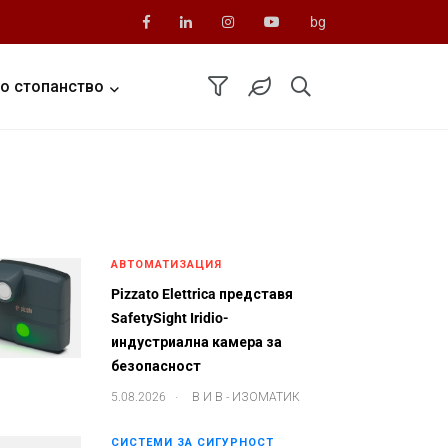
bg
о стопанство
АВТОМАТИЗАЦИЯ
Pizzato Elettrica представя
SafetySight Iridio-
индустриална камера за
безопасност
.
5.08.2026
В И В - ИЗОМАТИК
СИСТЕМИ ЗА СИГУРНОСТ