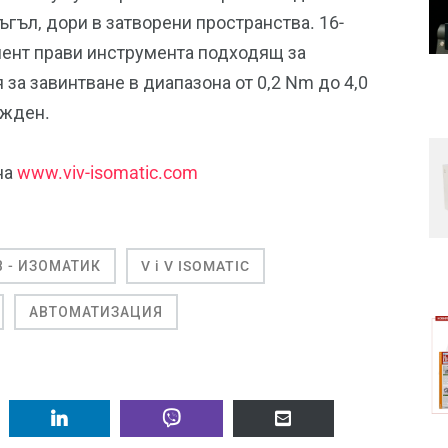
ъгъл, дори в затворени пространства. 16-
мент прави инструмента подходящ за
за завинтване в диапазона от 0,2 Nm до 4,0
ежден.
на
www.viv-isomatic.com
 В - ИЗОМАТИК
V i V ISOMATIC
АВТОМАТИЗАЦИЯ