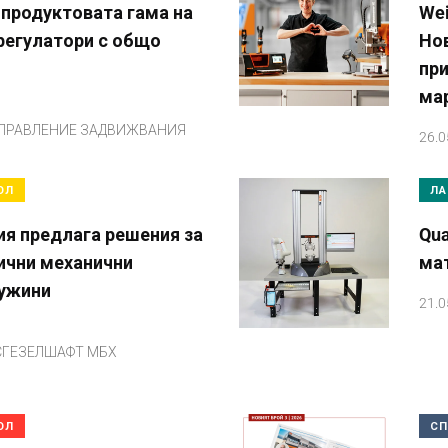
 продуктовата гама на
Wei
 регулатори с общо
Но
при
ма
НАПРАВЛЕНИЕ ЗАДВИЖВАНИЯ
26.0
ОЛ
ЛА
ия предлага решения за
Qua
лични механични
ма
ружини
21.0
ГЕЗЕЛШАФТ МБХ
ОЛ
СП