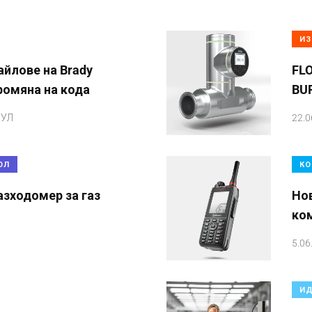
ИЗ
айлове на Brady
FL
ромяна на кода
BU
БУЛ
22.0
ОЛ
КО
азходомер за газ
Но
ко
5.06
ИД