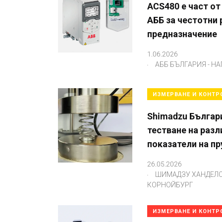
ACS480 е част от
АББ за честотни
предназначение
1.06.2026
.
АББ БЪЛГАРИЯ - 
ИЗМЕРВАНЕ И КОНТР
Shimadzu Българ
тестване на раз
показатели на п
26.05.2026
.
ШИМАДЗУ ХАНДЕЛС
КОРНОЙБУРГ
ИЗМЕРВАНЕ И КОНТР