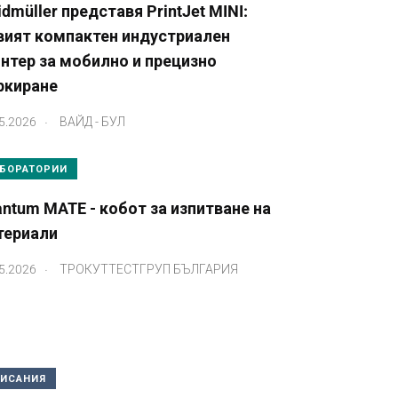
dmüller представя PrintJet MINI:
вият компактен индустриален
нтер за мобилно и прецизно
ркиране
.
5.2026
ВАЙД - БУЛ
БОРАТОРИИ
ntum MATE - кобот за изпитване на
териали
.
5.2026
ТРОКУТТЕСТГРУП БЪЛГАРИЯ
ИСАНИЯ