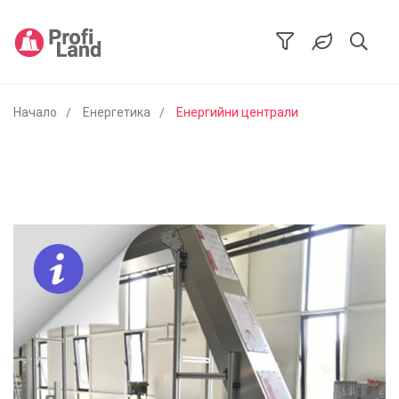
Начало
Енергетика
Енергийни централи