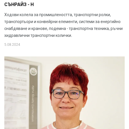
СЪНРАЙЗ - Н
Ходови колела за промишлеността, транспортни ролки,
транспортьори и конвейрни елементи, системи за енергийно
снабдяване и кранове, подемна - транспортна техника, ръчни
хидравлични транспортни колички.
5.08.2024