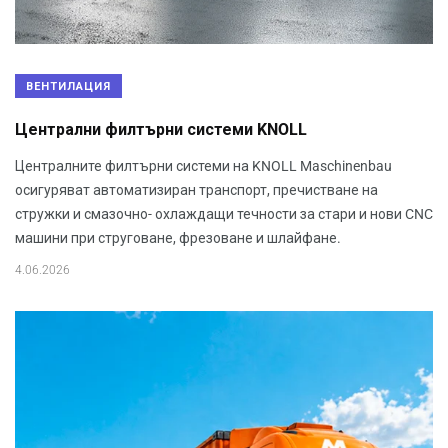
ВЕНТИЛАЦИЯ
Централни филтърни системи KNOLL
Централните филтърни системи на KNOLL Maschinenbau
осигуряват автоматизиран транспорт, пречистване на
стружки и смазочно- охлаждащи течности за стари и нови CNC
машини при струговане, фрезоване и шлайфане.
4.06.2026