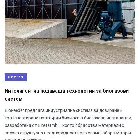
БИОГАЗ
Интелигентна подаваща технология за биогазови
систем
BioFeeder предлага индустриална система за дозиране и
транспортиране на твърди биомаси в биогазови инсталации,
разработена от BioG GmbH, която обработва материали с
висока структурна нееднородност като слама, оборски тор и