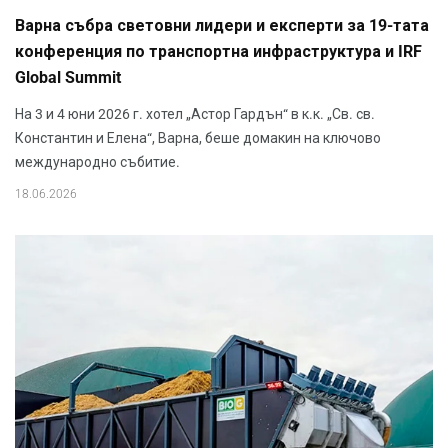
Варна събра световни лидери и експерти за 19-тата
конференция по транспортна инфраструктура и IRF
Global Summit
На 3 и 4 юни 2026 г. хотел „Астор Гардън“ в к.к. „Св. св.
Константин и Елена“, Варна, беше домакин на ключово
международно събитие.
18.06.2026