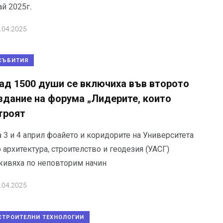
й 2025г.
.04.2025
СЪБИТИЯ
ад 1500 души се включиха във второто
здание на форума „Лидерите, които
троят
 3 и 4 април фоайето и коридорите на Университета
 архитектура, строителство и геодезия (УАСГ)
живяха по неповторим начин
.04.2025
СТРОИТЕЛНИ ТЕХНОЛОГИИ