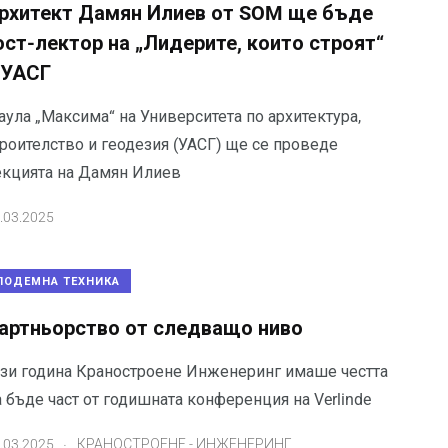
рхитект Дамян Илиев от SOM ще бъде
ост-лектор на „Лидерите, които строят“
 УАСГ
аула „Максима“ на Университета по архитектура,
троителство и геодезия (УАСГ) ще се проведе
екцията на Дамян Илиев
.03.2025
ПОДЕМНА ТЕХНИКА
артньорство от следващо ниво
ази година Краностроене Инженеринг имаше честта
 бъде част от годишната конференция на Verlinde
.
.03.2025
КРАНОСТРОЕНЕ - ИНЖЕНЕРИНГ