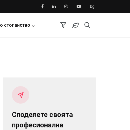
bg
о стопанство
Споделете своята
професионална