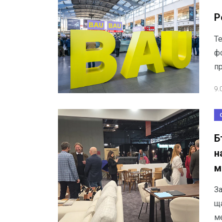
Р
Т
ф
п
9.
Б
н
м
З
щ
ме