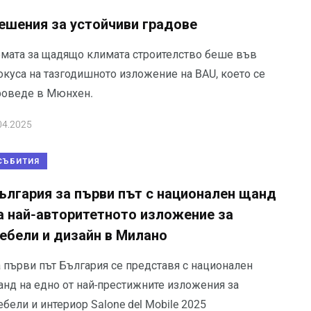
ешения за устойчиви градове
емата за щадящо климата строителство беше във
окуса на тазгодишното изложение на BAU, което се
роведе в Мюнхен.
04.2025
СЪБИТИЯ
ългария за първи път с национален щанд
а най-авторитетното изложение за
ебели и дизайн в Милано
а първи път България се представя с национален
анд на едно от най-престижните изложения за
бели и интериор Salone del Mobile 2025