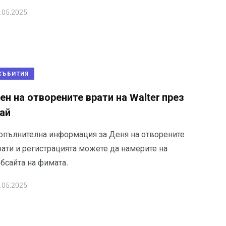
.05.2025
СЪБИТИЯ
ен на отворените врати на Walter през
ай
опълнителна информация за Деня на отворените
рати и регистрацията можете да намерите на
бсайта на фимата.
.05.2025