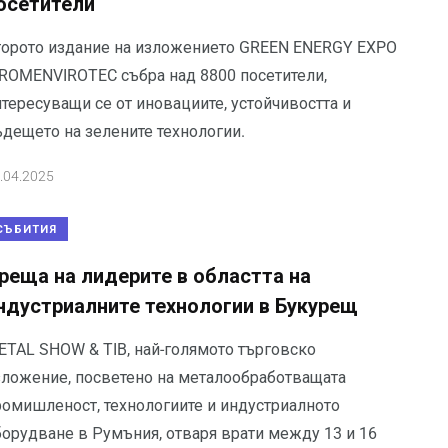
осетители
торото издание на изложението GREEN ENERGY EXPO
 ROMENVIROTEC събра над 8800 посетители,
тересуващи се от иновациите, устойчивостта и
ъдещето на зелените технологии.
.04.2025
СЪБИТИЯ
реща на лидерите в областта на
ндустриалните технологии в Букурещ
ETAL SHOW & TIB, най-голямото търговско
зложение, посветено на металообработващата
ромишленост, технологиите и индустриалното
борудване в Румъния, отваря врати между 13 и 16