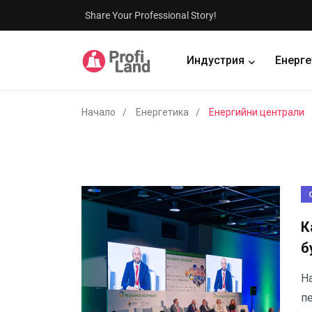
Share Your Professional Story!
Индустрия
Енерге
Начало
Енергетика
Енергийни централи
К
б
Н
пе