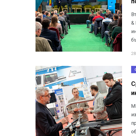
п
В
&
ин
б
28
С
и
M
и
п
о