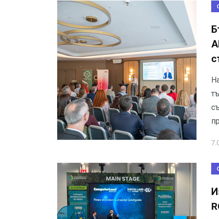
Б
А
с
Н
т
съ
п
7.
И
R