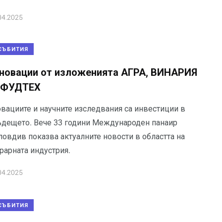
04.2025
СЪБИТИЯ
новации от изложенията АГРА, ВИНАРИЯ
 ФУДТЕХ
овациите и научните изследвания са инвестиции в
ъдещето. Вече 33 години Международен панаир
ловдив показва актуалните новости в областта на
рарната индустрия.
04.2025
СЪБИТИЯ