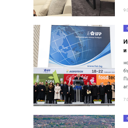
9.
И
и
н
б
П
аг
7.