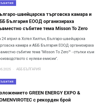
СЪБИТИЯ
ългаро-швейцарска търговска камара и
ББ България ЕООД организираха
ъвместно събитие тема Misson To Zero
а 24 април в Хотел Хилтън, Българо-швейцарска
ърговска камара и АББ България ЕООД организираха
вместно събитие тема "Misson To Zero™ - стъпки към
роизводството с нулеви емисии".
.
05.2025
АББ БЪЛГАРИЯ
СЪБИТИЯ
зложението GREEN ENERGY EXPO &
OMENVIROTEC с рекорден брой