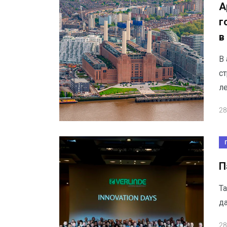
А
г
в
В 
с
л
28
П
Т
да
28