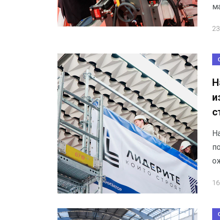
ма
23
Н
и
с
На
по
о
16