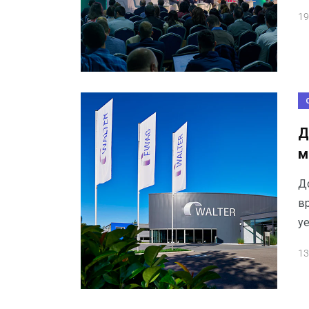
19
Д
м
Д
в
уе
13