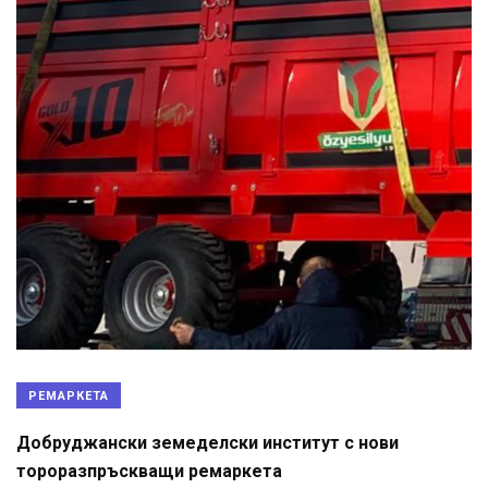
РЕМАРКЕТА
Добруджански земеделски институт с нови
тороразпръскващи ремаркета