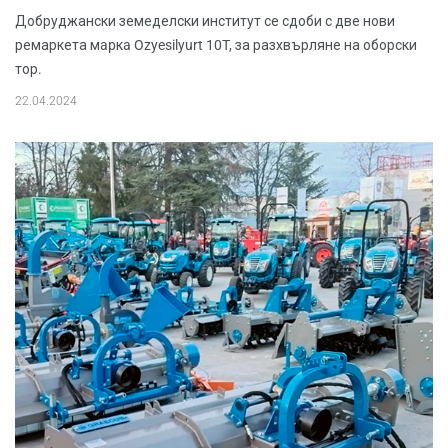
Добруджански земеделски институт се сдоби с две нови
ремаркета мapкa Ozyesilyurt 10T, за разхвърляне на оборски
тор.
22.04.2024