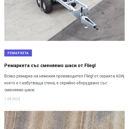
РЕМАРКЕТА
Ремаркета със сменяемо шаси от Fliegl
Всяко ремарке на немския производител Fliegl от серията ASW,
което е с избутваща стена, е серийно оборудвано със
сменяемо шаси.
1.09.2023