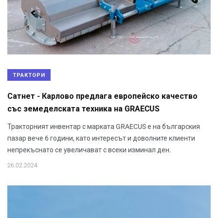
ТРАКТОРИ
Сатнет - Карлово предлага европейско качество
със земеделската техника на GRAECUS
Тракторният инвентар с марката GRAECUS е на българския
пазар вече 6 години, като интересът и доволните клиенти
непрекъснато се увеличават с всеки изминал ден.
26.02.2024