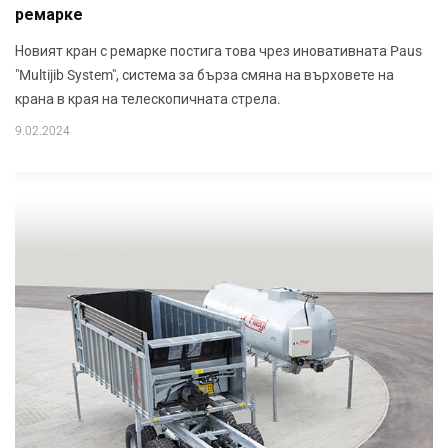
ремарке
Новият кран с ремарке постига това чрез иновативната Paus
"Multijib System", система за бърза смяна на върховете на
крана в края на телескопичната стрела.
9.02.2024