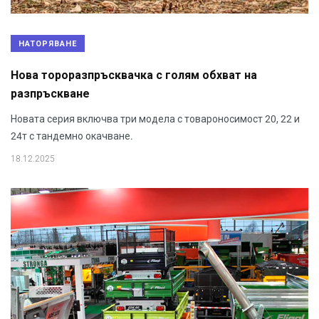
НАТОРЯВАНЕ
Нова тороразпръсквачка с голям обхват на
разпръскване
Новата серия включва три модела с товароносимост 20, 22 и
24т с тандемно окачване.
18.12.2025