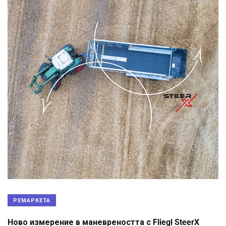
РЕМАРКЕТА
Ново измерение в маневреността с Fliegl SteerX