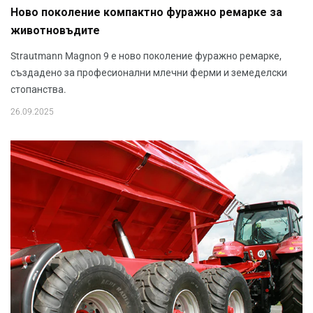
Ново поколение компактно фуражно ремарке за
животновъдите
Strautmann Magnon 9 е ново поколение фуражно ремарке,
създадено за професионални млечни ферми и земеделски
стопанства.
26.09.2025