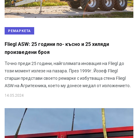
РЕМАРКЕТА
Fliegl ASW: 25 години по- късно и 25 хиляди
произведени броя
Точно преди 25 години, найголямата иновация на Fliegl до
този момент излезе на пазара. През 1999г. Йозеф Fliegl
старши представи своето ремарке с избутваща стена Fliegl
ASW на Агритехника, което му донесе медал от изложението.
14.05.2024