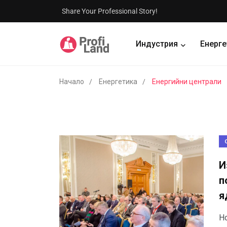
Share Your Professional Story!
Индустрия
Енерге
Начало
Енергетика
Енергийни централи
И
п
я
Н