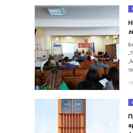
Н
л
Б
„
„
г
13
П
а