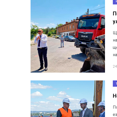
П
у
Щ
н
щ
н
24
Н
П
е