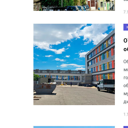
7.
О
о
О
м
г
о
м
д
1.