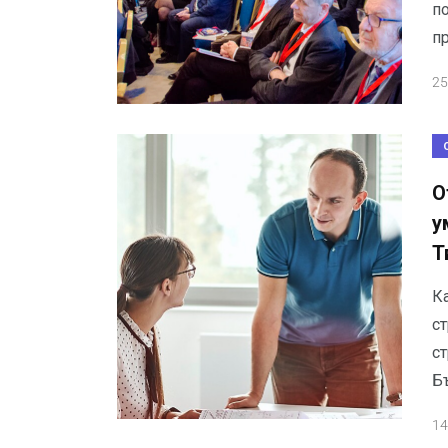
п
п
25
О
у
Т
К
ст
ст
Б
14