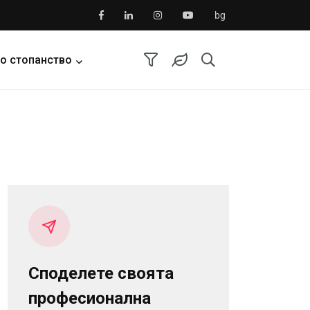
bg
о стопанство
Споделете своята
професионална