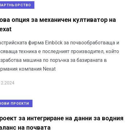
ПАРТНЬОРСТВО
ова опция за механичен култиватор на
exat
встрийската фирма Einböck за почвообработваща и
зсяваща техника е последният производител, който
азработва машина по поръчка за базираната в
ермания компания Nexat
12.2024
НОВИ ПРОЕКТИ
роект за интегриране на данни за водния
аланс на почвата