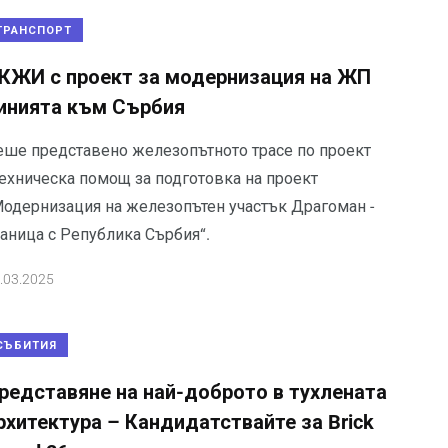
ТРАНСПОРТ
КЖИ с проект за модернизация на ЖП
инията към Сърбия
еше представено железопътното трасе по проект
Техническа помощ за подготовка на проект
Модернизация на железопътен участък Драгоман -
раница с Република Сърбия“.
.03.2025
СЪБИТИЯ
редставяне на най-доброто в тухлената
рхитектура – Кандидатствайте за Brick