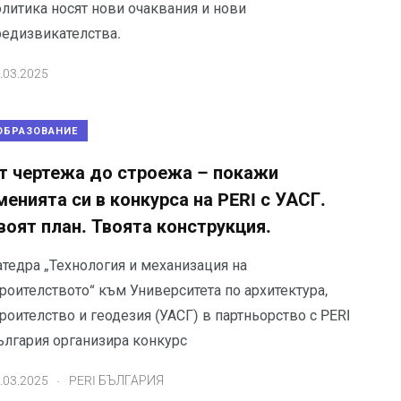
олитика носят нови очаквания и нови
редизвикателства.
.03.2025
ОБРАЗОВАНИЕ
т чертежа до строежа – покажи
менията си в конкурса на PERI с УАСГ.
воят план. Твоята конструкция.
атедра „Технология и механизация на
роителството“ към Университета по архитектура,
роителство и геодезия (УАСГ) в партньорство с PERI
ългария организира конкурс
.
.03.2025
PERI БЪЛГАРИЯ