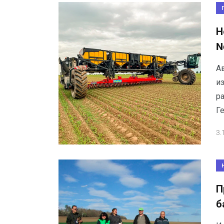
Н
N
А
и
р
Г
3.
П
б