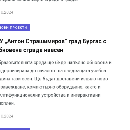
10.2024
НОВИ ПРОЕКТИ
У „Антон Страшимиров“ град Бургас с
бновена сграда наесен
бразователната среда ще бъде напълно обновена и
одернизирана до началото на следващата учебна
одина тази есен. Ще бъдат доставени изцяло ново
бзавеждане, компютърно оборудване, както и
ултифункционални устройства и интерактивни
исплеи.
10.2024