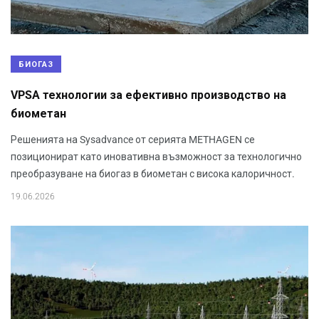
БИОГАЗ
VPSA технологии за ефективно производство на
биометан
Решенията на Sysadvance от серията METHAGEN се
позиционират като иновативна възможност за технологично
преобразуване на биогаз в биометан с висока калоричност.
19.06.2026