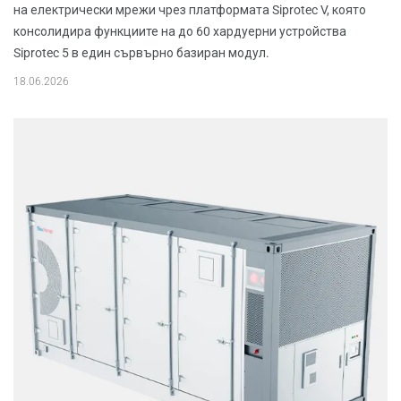
на електрически мрежи чрез платформата Siprotec V, която
консолидира функциите на до 60 хардуерни устройства
Siprotec 5 в един сървърно базиран модул.
18.06.2026