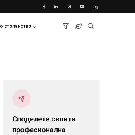
bg
о стопанство
Споделете своята
професионална