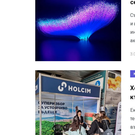
с
Съ
и
и
а
3.
Х
к
Е
т
в