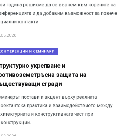
ази година решихме да се върнем към корените на
онференцията и да добавим възможност за повече
оциални контакти
.05.2026
КОНФЕРЕНЦИИ И СЕМИНАРИ
труктурно укрепване и
ротивоземетръсна защита на
ъществуващи сгради
еминарът постави и акцент върху реалната
роектантска практика и взаимодействието между
хитектурната и конструктивната част при
еконструкции.