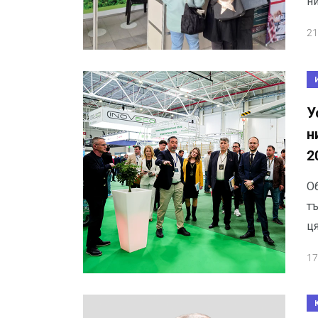
н
21
У
н
2
О
т
ця
17