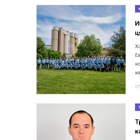
И
ц
Х
Е
ко
и
27
Т
к