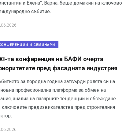
онстантин и Елена“, Варна, беше домакин на ключово
еждународно събитие.
.06.2026
КОНФЕРЕНЦИИ И СЕМИНАРИ
XI-та конференция на БАФИ очерта
риоритетите пред фасадната индустрия
ъбитието за поредна година затвърди ролята си на
сновна професионална платформа за обмен на
нания, анализ на пазарните тенденции и обсъждане
а ключовите предизвикателства пред строителния
ктор.
.06.2026