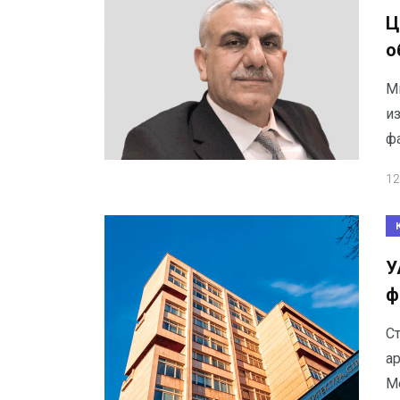
Ц
о
Ми
и
ф
12
У
ф
С
ар
М