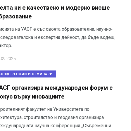
елта ни е качествено и модерно висше
бразование
сията на УАСГ е със своята образователна, научно-
зследователска и експертна дейност, да бъде водещ
актор.
.09.2025
КОНФЕРЕНЦИИ И СЕМИНАРИ
АСГ организира международен форум с
окус върху иновациите
троителният факултет на Университета по
хитектура, строителство и геодезия организира
еждународната научна конференция „Съвременни