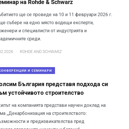
еминар на Rohde & Schwarz
битието ще се проведе на 10 и 11 февруари 2026 г.
 ще събере на едно място водещи експерти,
нженери и специалисти от индустрията и
кадемичните среди.
.
02.2026
ROHDE AND SCHWARZ
КОНФЕРЕНЦИИ И СЕМИНАРИ
олсим България представя подхода си
ъм устойчивото строителство
кипът на компанията представи научен доклад на
ема „Декарбонизация на строителството:
ъзможности и предизвикателства пред