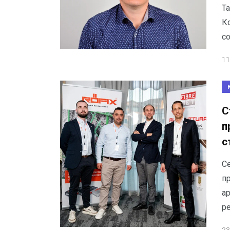
Т
К
с
11
С
п
с
С
п
ар
р