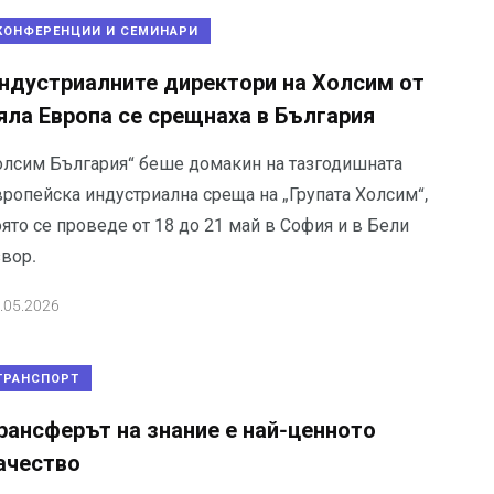
КОНФЕРЕНЦИИ И СЕМИНАРИ
ндустриалните директори на Холсим от
яла Европа се срещнаха в България
олсим България“ беше домакин на тазгодишната
вропейска индустриална среща на „Групата Холсим“,
ято се проведе от 18 до 21 май в София и в Бели
звор.
.05.2026
ТРАНСПОРТ
рансферът на знание е най-ценното
ачество