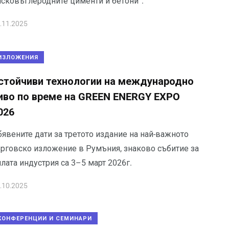
исковъглеродните цименти и бетони“.
.11.2025
ИЗЛОЖЕНИЯ
стойчиви технологии на международно
иво по време на GREEN ENERGY EXPO
026
бявените дати за третото издание на най-важното
ърговско изложение в Румъния, знаково събитие за
лата индустрия са 3–5 март 2026г.
.10.2025
КОНФЕРЕНЦИИ И СЕМИНАРИ