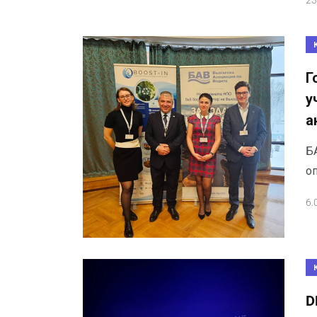
23
Г
у
а
Б
о
6.
D