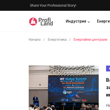
Share Your Professional Story!
Индустрия
Енерге
Начало
Енергетика
Енергийни централи
В
з
и
На