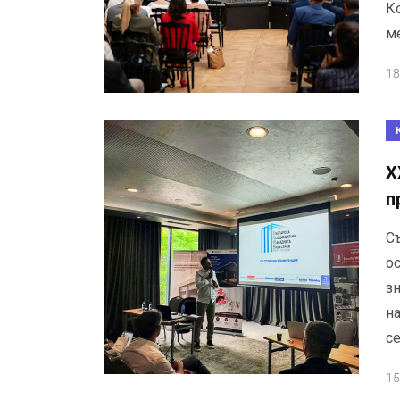
К
м
18
X
п
С
о
з
н
се
15