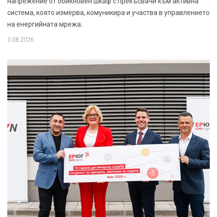
напрежение от обикновен шкаф с прекъсвачи към активна
система, която измерва, комуникира и участва в управлението
на енергийната мрежа.
3.08.2026