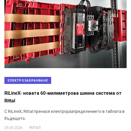
ЕЛЕКТРОЗАХРАНВАНЕ
RiLineX- новата 60-милиметрова шинна система от
Rittal
С RiLineX, Rittal пренася електроразпределението в таблата в
бъдещето.
.
25.05.2026
РИТАЛ