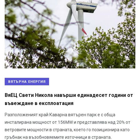
ВЯТЪРНА ЕНЕРГИЯ
ВяЕЦ Свети Никола навърши единадесет години от
въвеждане в експлоатация
Разположеният край Каварна вятърен парк е с обща
инсталирана мощност от 156MW и представлява над 20% от
ветровите мощности в страната, което го позиционира като
гръбнак на възобновяемите източници в страната.