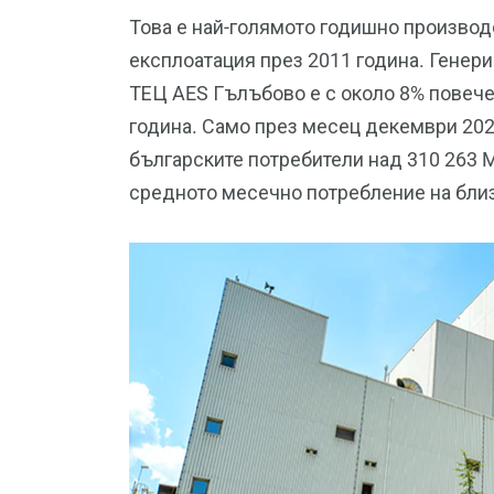
Това е най-голямото годишно производс
експлоатация през 2011 година. Генери
ТЕЦ AES Гълъбово е с около 8% повеч
година. Само през месец декември 202
българските потребители над 310 263 
средното месечно потребление на бли