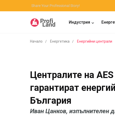
Share Your Professional Story!
Индустрия
Енерге
Начало
Енергетика
Енергийни централи
Централите на AES
гарантират енергий
България
Иван Цанков, изпълнителен д