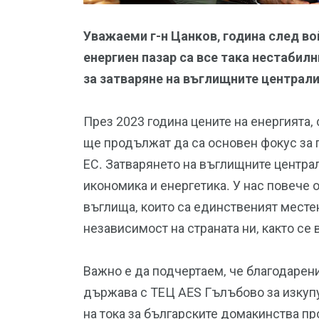
Уважаеми г-н Цанков, година след во
енергиен пазар са все така нестабилн
за затваряне на въглищните централи
През 2023 година цените на енергията,
ще продължат да са основен фокус за 
ЕС. Затварянето на въглищните центра
икономика и енергетика. У нас повече 
въглища, които са единственият местен
независимост на страната ни, както се 
Важно е да подчертаем, че благодарен
държава с ТЕЦ AES Гълъбово за изкуп
на тока за българските домакинства п