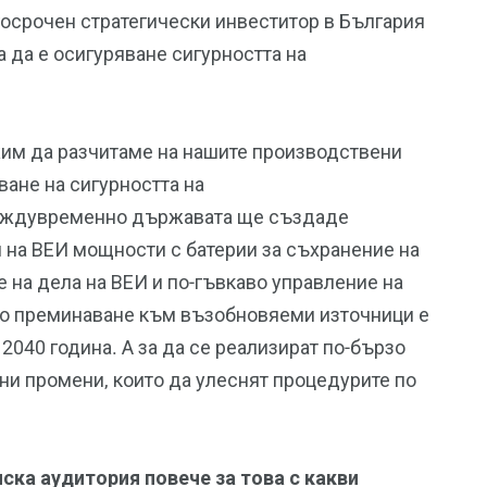
госрочен стратегически инвеститор в България
 да е осигуряване сигурността на
жим да разчитаме на нашите производствени
ване на сигурността на
междувременно държавата ще създаде
 на ВЕИ мощности с батерии за съхранение на
 на дела на ВЕИ и по-гъвкаво управление на
то преминаване към възобновяеми източници е
2040 година. А за да се реализират по-бързо
ни промени, които да улеснят процедурите по
ска аудитория повече за това с какви