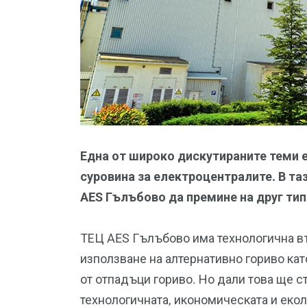
Една от широко дискутираните теми е
суровина за електроцентралите. В та
AES Гълъбово да премине на друг тип
ТЕЦ AES Гълъбово има технологична в
използване на алтернативно гориво ка
от отпадъци гориво. Но дали това ще ст
технологичната, икономическата и екол