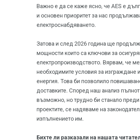
Важно е да се каже ясно, че AES е дъл
и основен приоритет за нас продължава
електроснабдяването.
Затова и след 2026 година ще продъл
мощности които са ключови за осигуря
електропроизводството. Вярвам, че 
необходимите условия за изграждане и
енергия. Това би позволило повишаване
доставките. Според наш анализ пълно
възможно, но трудно би станало преди 
проектите, се надяваме на законодател
изпълнението им.
Бихте ли разказали на нашата читател