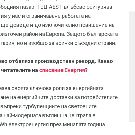
ободния пазар. ТЕЦ AES Гълъбово осигурява
ия у нас и ограничаване работата на
 ще доведе и до изключително повишение на
оизточен район на Европа. Защото българската
гария, но и изобщо за всички съседни страни.
ово отбеляза производствен рекорд. Какво
 читателите на
списание Енергия
?
зва своята ключова роля за енергийната
ране на енергийните доставки за потребителите
 въпреки турбуленциите на световните
на най-модерната въглищна централа в
Wh електроенергия през миналата година.