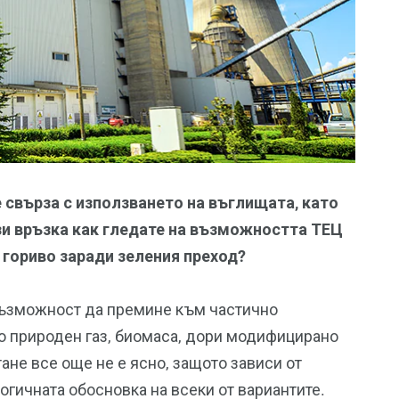
 свърза с използването на въглищата, като
зи връзка как гледате на възможността ТЕЦ
 гориво заради зеления преход?
ъзможност да премине към частично
то природен газ, биомаса, дори модифицирано
ане все още не е ясно, защото зависи от
огичната обосновка на всеки от вариантите.