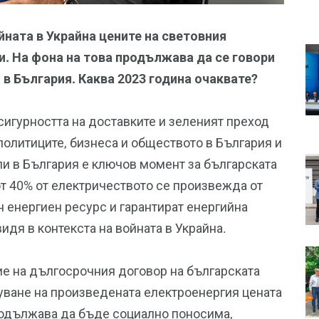
йната в Украйна цените на световния
и.
На фона на това продължава да се говори
 в България. Каква 2023 година очаквате?
 сигурността на доставките и зеленият преход
политиците, бизнеса и обществото в България и
ли в България е ключов момент за българската
от 40% от електричеството се произвежда от
 енергиен ресурс и гарантират енергийна
видя в контекста на войната в Украйна.
ие на дългосрочния договор на българската
уване на произведената електроенергия цената
родължава да бъде социално поносима,