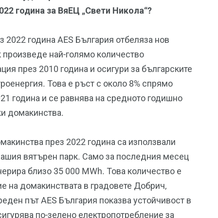
22 година за ВяЕЦ „Свети Никола“?
з 2022 година AES България отбеляза нов
к произведе най-голямо количество
ация през 2010 година и осигури за българските
роенергия. Това е ръст с около 8% спрямо
21 година и се равнява на средното годишно
ки домакинства.
омакинства през 2022 година са използвали
нашия вятърен парк. Само за последния месец
нерира близо 35 000 MWh. Това количество е
е на домакинствата в градовете Добрич,
реден път AES България показва устойчивост в
сигурява по-зелено електропотребление за