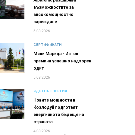
Alpitronic разширява
възможностите за
високомощностно
зареждане
6.08.2026
СЕРТИФИКАТИ
Мини Марица - Изток
премина успешно надзорен
одит
5.08.2026
ЯДРЕНА ЕНЕРГИЯ
Новите мощности в
Козлодуй подготвят
енергийното бъдеще на
страната
4.08.2026