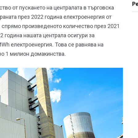
Р
тво от пускането на централата в търговска
раната през 2022 година електроенергия от
е спрямо произведеното количество през 2021
2 година нашата централа осигури за
MWh електроенергия. Това се равнява на
зо 1 милион домакинства.