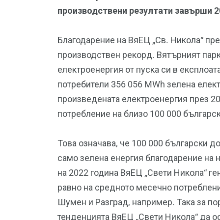
производствени резултати завърши 20
Благодарение на ВяЕЦ „Св. Никола“ пре
производствен рекорд. Вятърният пар
електроенергия от пуска си в експлоат
потребители 356 056 MWh зелена елект
произведената електроенергия през 20
потребление на близо 100 000 българс
Това означава, че 100 000 български д
само зелена енергия благодарение на 
на 2022 година ВяЕЦ „Свети Никола“ ге
равно на средното месечно потреблени
Шумен и Разград, например. Така за по
тенденцията ВяЕЦ „Свети Никола“ да о