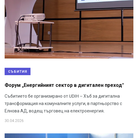
СЪБИТИЯ
Форум „Енергийният сектор в дигитален преход“
Събитието бе организирано от UDIH – Хъб за дигитална
трансформация на комуналните услуги, в партньорство с
Елнова АД, водещ търговец на електроенергия.
30.04.2026