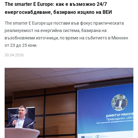
The smarter E Europe: как е възможно 24/7
енергоснабдяване, базирано изцяло на ВЕИ
The smarter E Europe ще постави във фокус практическата
реализуемост на енергийна система, базирана на
възобновяеми източници, по време на събитието в Мюнхен
от 23 до 25 юни.
30.04.2026