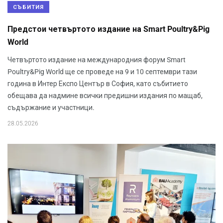
СЪБИТИЯ
Предстои четвъртото издание на Smart Poultry&Pig
World
Четвъртото издание на международния форум Smart
Poultry&Pig World ще се проведе на 9 и 10 септември тази
година в Интер Експо Център в София, като събитието
обещава да надмине всички предишни издания по мащаб,
съдържание и участници.
28.05.2026