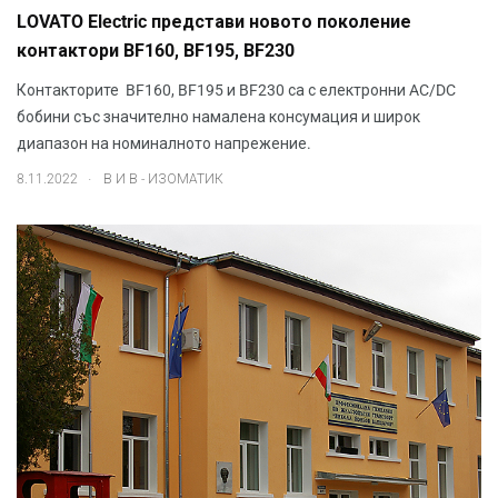
LOVATO Electric представи новото поколение
контактори BF160, BF195, BF230
Контакторите BF160, BF195 и BF230 са с електронни AC/DC
бобини със значително намалена консумация и широк
диапазон на номиналното напрежение.
.
8.11.2022
В И В - ИЗОМАТИК