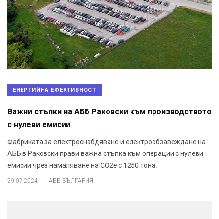
ЕНЕРГИЙНА ЕФЕКТИВНОСТ
Важни стъпки на АББ Раковски към производството
с нулеви емисии
Фабриката за електроснабдяване и електрообзавеждане на
АББ в Раковски прави важна стъпка към операции с нулеви
емисии чрез намаляване на CO2e с 1250 тона.
.
29.07.2024
АББ БЪЛГАРИЯ