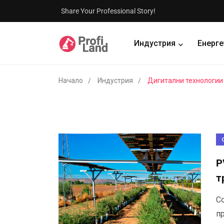
Share Your Professional Story!
Индустрия
Енерге
Начало
Индустрия
Дигитални технологии
P
т
Со
п