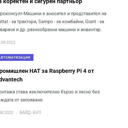
а коректен и сигурен партньор
гроконсулт-Машини е вносител и представител на
ttat - за трактори, Sampo - за комбайни, Giant - за
оварачи и др. разнообразни машини и инвентар.
.08.2022
АВТОМАТИЗАЦИЯ
ромишлен HAT за Raspberry Pi 4 от
dvantech
онтажа става изключително бързо и лесно без
уждата от запояване.
.
08.2020
ВАЙД - БУЛ