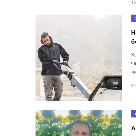
16
H
б
К
ч
н
24
А