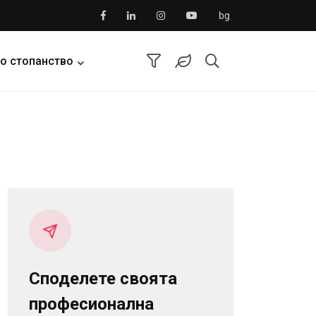
bg
о стопанство
Споделете своята
професионална