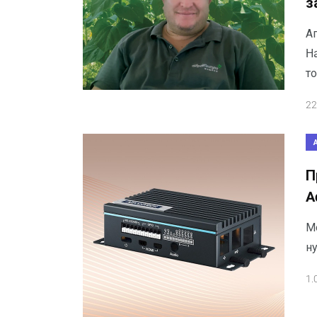
з
А
Ha
т
22
П
A
М
н
1.