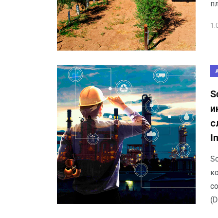
п
1.
S
и
с
I
Sc
ко
с
(