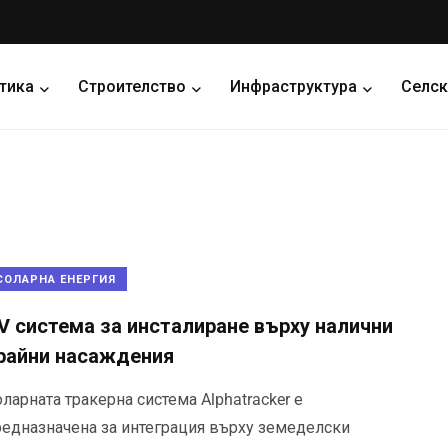
тика
Строителство
Инфраструктура
Селск
СОЛАРНА ЕНЕРГИЯ
V система за инсталиране върху налични
райни насаждения
ларната тракерна система Alphatracker е
редназначена за интеграция върху земеделски