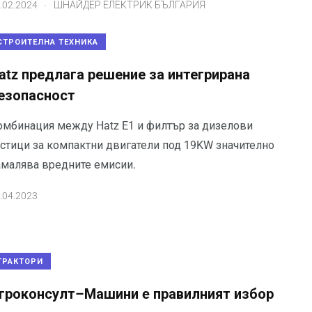
.
.02.2024
ШНАЙДЕР ЕЛЕКТРИК БЪЛГАРИЯ
СТРОИТЕЛНА ТЕХНИКА
atz предлага решение за интегрирана
езопасност
омбинация между Hatz E1 и филтър за дизелови
астици за компактни двигатели под 19KW значително
амалява вредните емисии.
.04.2023
ТРАКТОРИ
гроконсулт–Машини e правилният избор