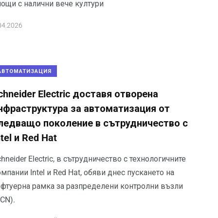
лощи с налични вече култури
04.2026
АВТОМАТИЗАЦИЯ
chneider Electric доставя отворена
нфраструктура за автоматизация от
ледващо поколение в сътрудничество с
ntel и Red Hat
hneider Electric, в сътрудничество с технологичните
мпании Intel и Red Hat, обяви днес пускането на
офтуерна рамка за разпределени контролни възли
DCN).