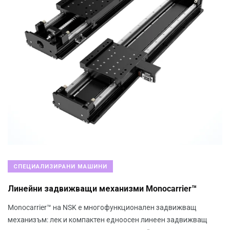
СПЕЦИАЛИЗИРАНИ МАШИНИ
Линейни задвижващи механизми Monocarrier™
Monocarrier™ на NSK е многофункционален задвижващ
механизъм: лек и компактен едноосен линеен задвижващ