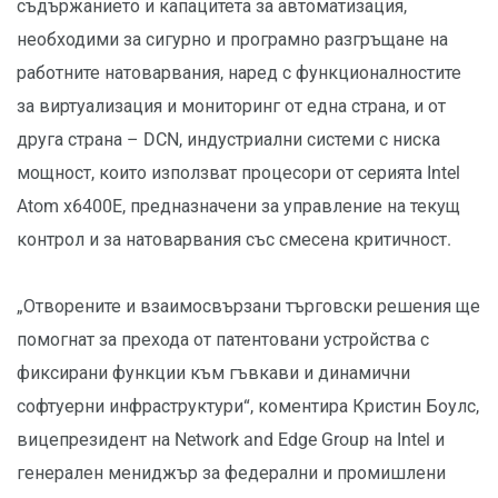
съдържанието и капацитета за автоматизация,
необходими за сигурно и програмно разгръщане на
работните натоварвания, наред с функционалностите
за виртуализация и мониторинг от една страна, и от
друга страна – DCN, индустриални системи с ниска
мощност, които използват процесори от серията Intel
Atom x6400E, предназначени за управление на текущ
контрол и за натоварвания със смесена критичност.
„Отворените и взаимосвързани търговски решения ще
помогнат за прехода от патентовани устройства с
фиксирани функции към гъвкави и динамични
софтуерни инфраструктури“, коментира Кристин Боулс,
вицепрезидент на Network and Edge Group на Intel и
генерален мениджър за федерални и промишлени