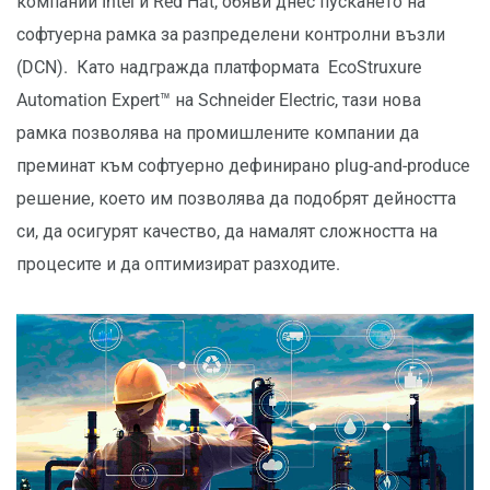
компании Intel и Red Hat, обяви днес пускането на
софтуерна рамка за разпределени контролни възли
(DCN). Като надгражда платформата EcoStruxure
Automation Expert™ на Schneider Electric, тази нова
рамка позволява на промишлените компании да
преминат към софтуерно дефинирано plug-and-produce
решение, което им позволява да подобрят дейността
си, да осигурят качество, да намалят сложността на
процесите и да оптимизират разходите.