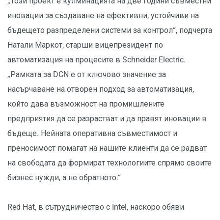
„Този проект е кулминацията на две години съвместни
иновации за създаване на ефективни, устойчиви на
бъдещето разпределени системи за контрол“, подчерта
Натали Маркот, старши вицепрезидент по
автоматизация на процесите в Schneider Electric.
„Рамката за DCN е от ключово значение за
насърчаване на отворен подход за автоматизация,
който дава възможност на промишлените
предприятия да се разрастват и да правят иновации в
бъдеще. Нейната оперативна съвместимост и
преносимост помагат на нашите клиенти да се радват
на свободата да формират технологиите спрямо своите
бизнес нужди, а не обратното.“
Red Hat, в сътрудничество с Intel, наскоро обяви