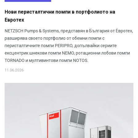
Нови перисталтични помпи в портфолиото на
Евротех
NETZSCH Pumps & Systems, представян в България от Евротех,
разширява своето портфолио от обемни помпи с
перисталтичните помпи PERIPRO, допълвайки сериите
ексцентрик шнекови помпи NEMO, ротационни лобови помпи
TORNADO и мултивинтови помпи NOTOS.
11.06.2026