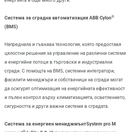
енергията и още много други.
®
Система за сградна автоматизация ABB Cylon
(BMS)
Напреднала и гъвкава технология, която предоставя
цялостни решения за управление на различни системи
и енергийни потоци в търговски и индустриални
сгради. С помощта на BMS, системни интегратори,
фасилити мениджъри и собственици на сгради могат
да осигурят оптимизация на енергийната ефективност
и пълен контрол върху климатизацията, осветлението,
сигурността и други важни системи в сградата.
Система за енергиен мениджмънтSystem pro M
®