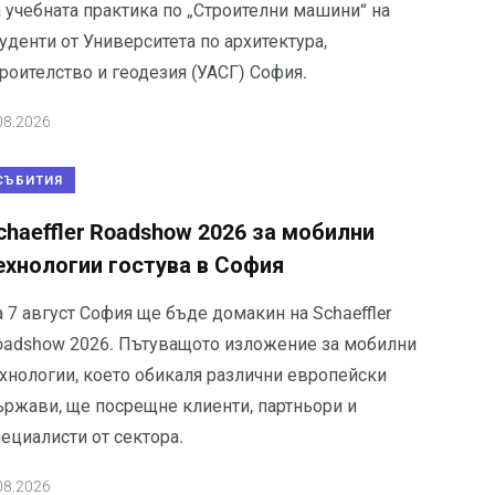
а учебната практика по „Строителни машини“ на
уденти от Университета по архитектура,
роителство и геодезия (УАСГ) София.
08.2026
СЪБИТИЯ
chaeffler Roadshow 2026 за мобилни
ехнологии гостува в София
 7 август София ще бъде домакин на Schaeffler
oadshow 2026. Пътуващото изложение за мобилни
ехнологии, което обикаля различни европейски
ържави, ще посрещне клиенти, партньори и
ециалисти от сектора.
08.2026