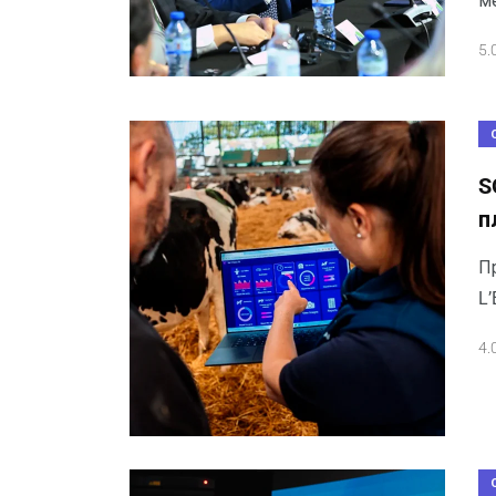
ме
5.
S
п
П
L’
4.