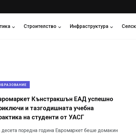
тика
Строителство
Инфраструктура
Селск
ОБРАЗОВАНИЕ
вромаркет Кънстракшън ЕАД успешно
риключи и тазгодишната учебна
рактика на студенти от УАСГ
а десета поредна година Евромаркет беше домакин