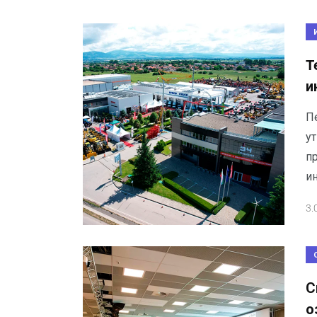
T
и
П
ут
п
и
3.
С
о