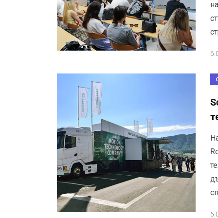
н
ст
ст
6.
S
т
На
R
т
д
сп
6.