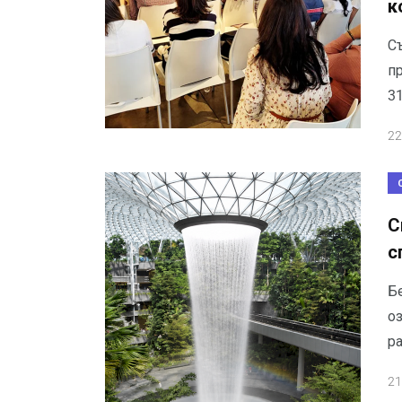
к
С
п
31
22
С
с
Б
о
р
21