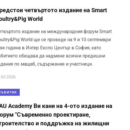
редстои четвъртото издание на Smart
oultry&Pig World
етвъртото издание на международния форум Smart
ultry&Pig World ще се проведе на 9 и 10 септември
зи година в Интер Експо Център в София, като
ъбитието обещава да надмине всички предишни
здания по мащаб, съдържание и участници.
.05.2026
СЪБИТИЯ
AU Academy Ви кани на 4-ото издание на
орум "Съвременно проектиране,
троителство и поддръжка на жилищни