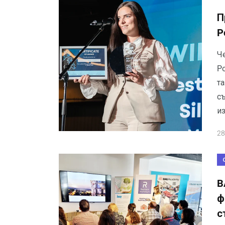
П
P
Ч
Po
та
с
и
28
B
ф
с