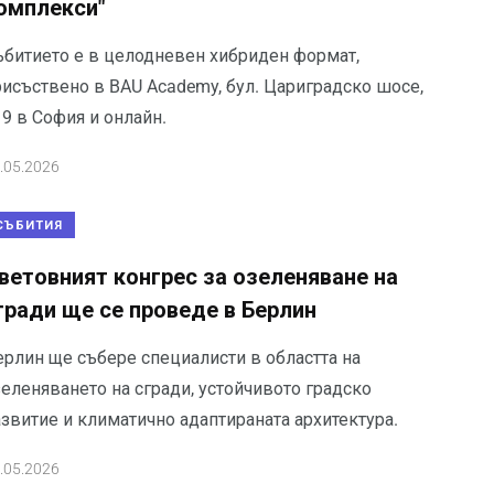
омплекси"
ъбитието е в целодневен хибриден формат,
рисъствено в BAU Academy, бул. Цариградско шосе,
9 в София и онлайн.
.05.2026
СЪБИТИЯ
ветовният конгрес за озеленяване на
гради ще се проведе в Берлин
ерлин ще събере специалисти в областта на
зеленяването на сгради, устойчивото градско
азвитие и климатично адаптираната архитектура.
.05.2026