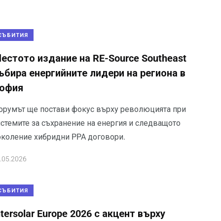
СЪБИТИЯ
естото издание на RE-Source Southeast
ъбира енергийните лидери на региона в
офия
орумът ще постави фокус върху революцията при
истемите за съхранение на енергия и следващото
околение хибридни PPA договори.
.05.2026
СЪБИТИЯ
ntersolar Europe 2026 с акцент върху