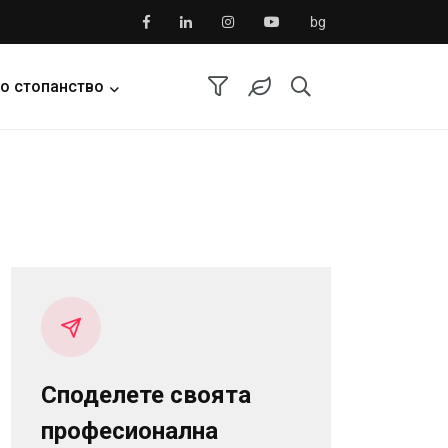
bg
о стопанство
Споделете своята
професионална