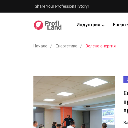
Share Your Professional Story!
Индустрия
Енерге
Начало
Енергетика
Зелена енергия
Е
п
п
З