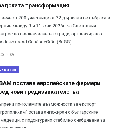
радската трансформация
овече от 700 участници от 32 държави се събраха в
ерлин между 9 и 11 юни 2026г. за Световния
нгрес по озеленяване на сгради, организиран от
undesverband GebäudeGrün (BuGG).
.06.2026
СЪБИТИЯ
BAM поставя европейските фермери
ред нови предизвикателства
ъпреки по-големите възможности за експорт
Агрополихим“ остава ангажиран с българските
емеделци, с подсигурено стабилно снабдяване за