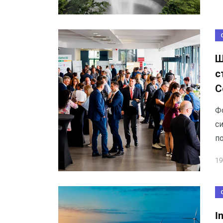
Ш
с
С
Ф
с
п
19
I