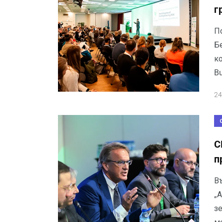
г
П
Б
ко
B
24
C
п
В
„
з