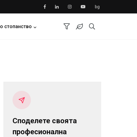
bg
о стопанство
Споделете своята
професионална