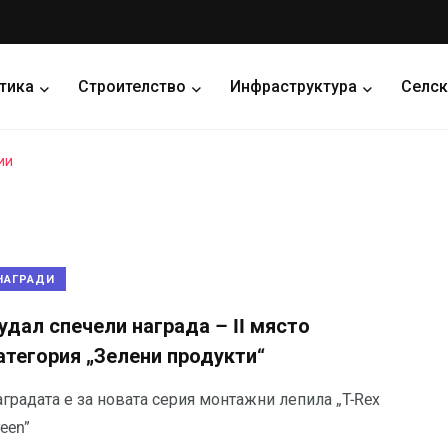
тика
Строителство
Инфраструктура
Селск
ии
НАГРАДИ
удал спечели награда – II място
атегория „Зелени продукти“
градата е за новата серия монтажни лепила „T-Rex
een”