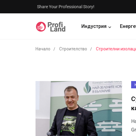
Share Your Professional Story!
Индустрия
Енерге
Начало
Строителство
Строителни изолац
С
к
На
Gr