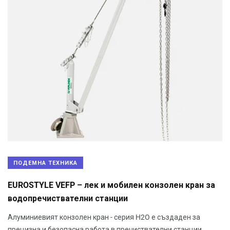
ПОДЕМНА ТЕХНИКА
EUROSTYLE VEFP – лек и мобилен конзолен кран за
водопречиствателни станции
Алуминиевият конзолен кран - серия H2O е създаден за
прецизна и безопасна работа в пречиствателни станции,