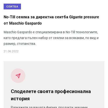
СЕИТБА
No-Till сеялка за директна сеитба Gigante pressure
от Maschio Gaspardo
Maschio Gaspardo е специализирана в No-Till технологиите,
като предлага пълен набор от сеялки за всякакви, по вид и
размер, стопанства.
21.06.2022
Споделете своята професионална
история
Разкажете за вашата фирма, продукти, машини,