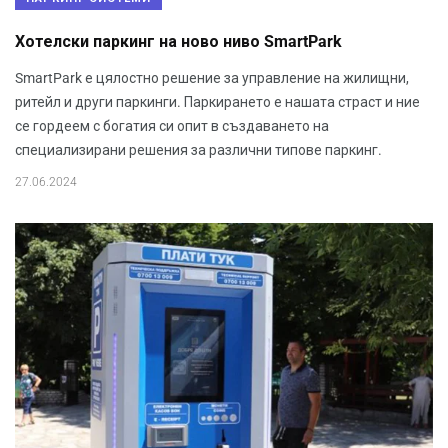
Хотелски паркинг на ново ниво SmartPark
SmartPark е цялостно решение за управление на жилищни,
ритейл и други паркинги. Паркирането е нашата страст и ние
се гордеем с богатия си опит в създаването на
специализирани решения за различни типове паркинг.
27.06.2024