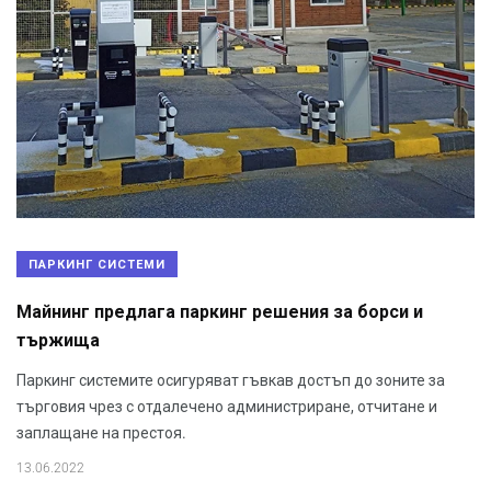
ПАРКИНГ СИСТЕМИ
Майнинг предлага паркинг решения за борси и
тържища
Паркинг системите осигуряват гъвкав достъп до зоните за
търговия чрез с отдалечено администриране, отчитане и
заплащане на престоя.
13.06.2022