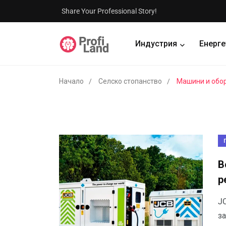
Share Your Professional Story!
Индустрия
Енерге
Начало
Селско стопанство
Машини и обо
В
р
J
з