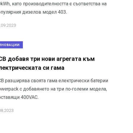
kWh, като производителността є съответства на
опулярния дизелов модел 403.
.09.2023
ИНОВАЦИИ
CB добавя три нови агрегата към
лектрическата си гама
CB разширява своята гама електрически батерии
werpack с добавянето на три по-големи модела,
оставящи 400VAC.
08.2023