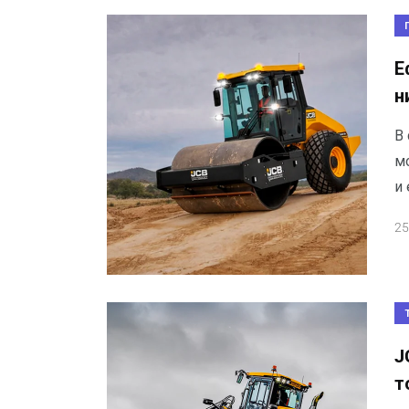
Е
н
В
м
и
25
J
т