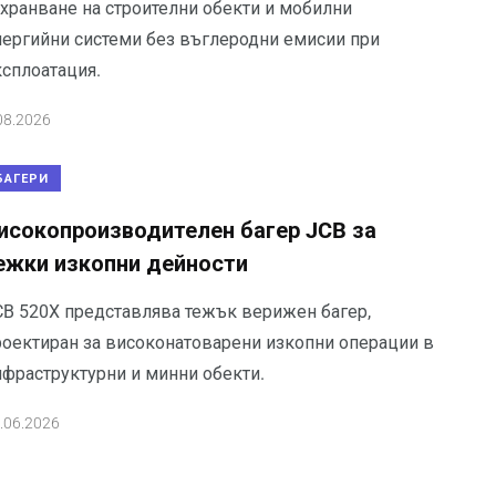
ахранване на строителни обекти и мобилни
нергийни системи без въглеродни емисии при
ксплоатация.
08.2026
БАГЕРИ
исокопроизводителен багер JCB за
ежки изкопни дейности
CB 520X представлява тежък верижен багер,
роектиран за високонатоварени изкопни операции в
нфраструктурни и минни обекти.
.06.2026