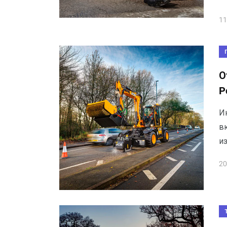
11
О
P
И
в
из
20