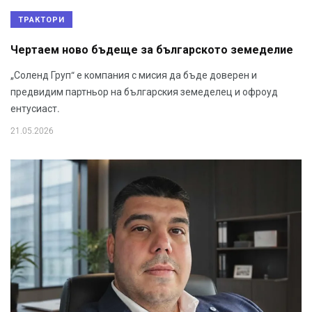
ТРАКТОРИ
Чертаем ново бъдеще за българското земеделие
„Соленд Груп“ е компания с мисия да бъде доверен и
предвидим партньор на българския земеделец и офроуд
ентусиаст.
21.05.2026