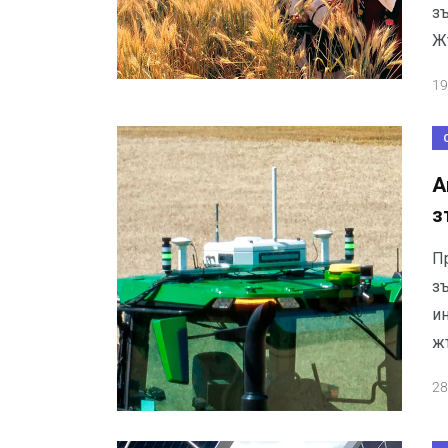
з
Ж
19
А
з
П
з
и
ж
28