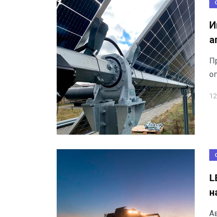
И
а
П
ог
12
L
н
Ав