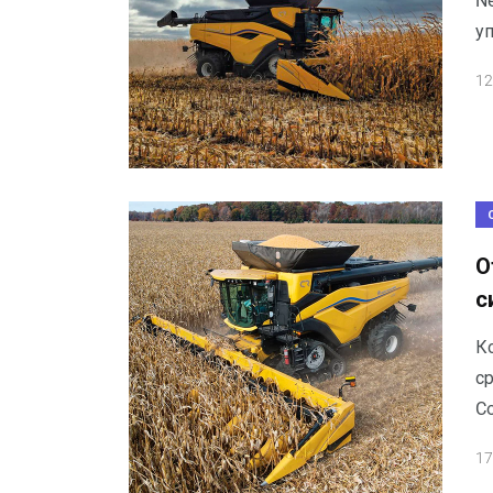
N
у
12
О
с
К
ср
Co
17