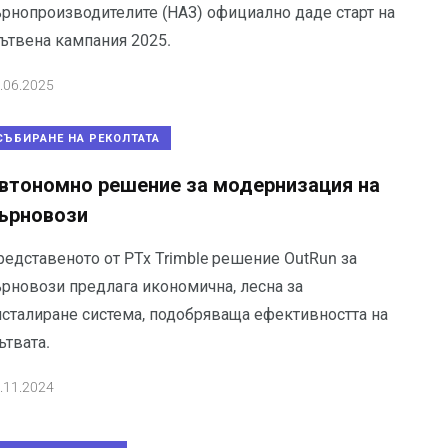
ърнопроизводителите (НАЗ) официално даде старт на
ътвена кампания 2025.
.06.2025
СЪБИРАНЕ НА РЕКОЛТАТА
втономно решение за модернизация на
ърновози
редставеното от PTx Trimble решение OutRun за
ърновози предлага икономична, лесна за
нсталиране система, подобряваща ефективността на
ътвата.
.11.2024