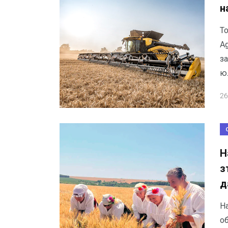
н
То
Ag
за
ю
26
Н
з
д
Н
о