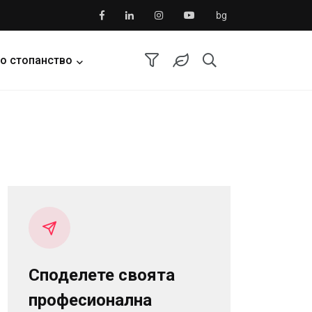
bg
о стопанство
Споделете своята
професионална