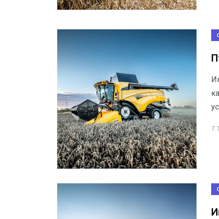
П
И
к
ус
7.
И