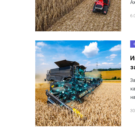
Ax
6.
И
з
За
ка
н
30