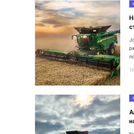
Н
с
J
р
по
10
А
н