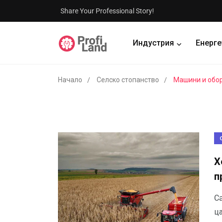
Share Your Professional Story!
Индустрия
Енерге
Начало
Селско стопанство
Машини и обо
Х
п
Ca
ца