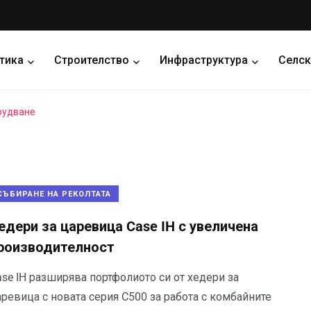
тика
Строителство
Инфраструктура
Селск
рудване
СЪБИРАНЕ НА РЕКОЛТАТА
едери за царевица Case IH с увеличена
роизводителност
se IH разширява портфолиото си от хедери за
ревица с новата серия C500 за работа с комбайните