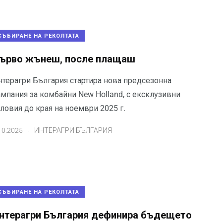
СЪБИРАНЕ НА РЕКОЛТАТА
ърво жънеш, после плащаш
нтерагри България стартира нова предсезонна
ампания за комбайни New Holland, с ексклузивни
ловия до края на ноември 2025 г.
.
10.2025
ИНТЕРАГРИ БЪЛГАРИЯ
СЪБИРАНЕ НА РЕКОЛТАТА
нтерагри България дефинира бъдещето