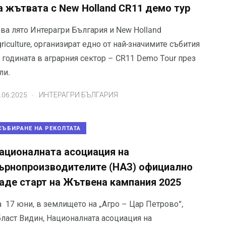
а жътвата с New Holland CR11 демо тур
ва лято Интерагри България и New Holland
riculture, организират едно от най-значимите събития
 годината в аграрния сектор – CR11 Demo Tour през
ли.
.
.06.2025
ИНТЕРАГРИ БЪЛГАРИЯ
СЪБИРАНЕ НА РЕКОЛТАТА
ационалната асоциация на
ърнопроизводителите (НАЗ) официално
аде старт на Жътвена кампания 2025
а 17 юни, в землището на „Агро – Цар Петрово“,
бласт Видин, Националната асоциация на