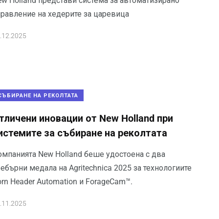
ew Holland представи система за автоматизирано
правление на хедерите за царевица
.12.2025
СЪБИРАНЕ НА РЕКОЛТАТА
тличени иновации от New Holland при
истемите за събиране на реколтата
омпанията New Holland беше удостоена с два
ебърни медала на Agritechnica 2025 за технологиите
rn Header Automation и ForageCam™.
.11.2025