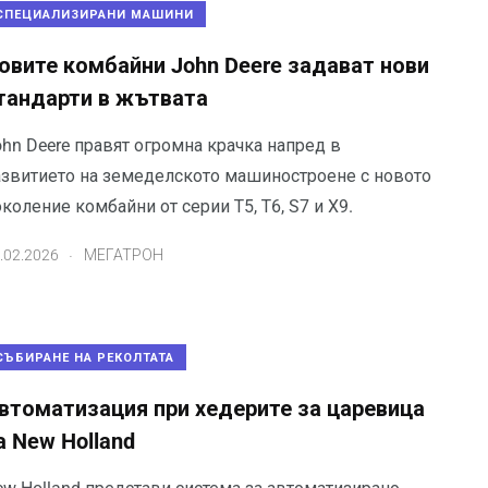
СПЕЦИАЛИЗИРАНИ МАШИНИ
овите комбайни John Deere задават нови
тандарти в жътвата
ohn Deere правят огромна крачка напред в
азвитието на земеделското машиностроене с новото
коление комбайни от серии Т5, Т6, S7 и X9.
.
.02.2026
МЕГАТРОН
СЪБИРАНЕ НА РЕКОЛТАТА
втоматизация при хедерите за царевица
а New Holland