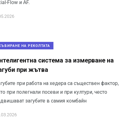
ial-Flow и AF.
05.2026
СЪБИРАНЕ НА РЕКОЛТАТА
нтелигентна система за измерване на
агуби при жътва
губите при работа на хедера са съществен фактор,
то при полегнали посеви и при култури, често
адвишават загубите в самия комбайн
.03.2026