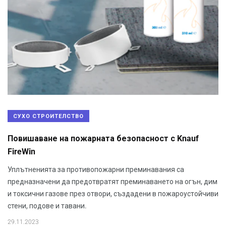
СУХО СТРОИТЕЛСТВО
Повишаване на пожарната безопасност с Knauf
FireWin
Уплътненията за противопожарни преминавания са
предназначени да предотвратят преминаването на огън, дим
и токсични газове през отвори, създадени в пожароустойчиви
стени, подове и тавани.
29.11.2023