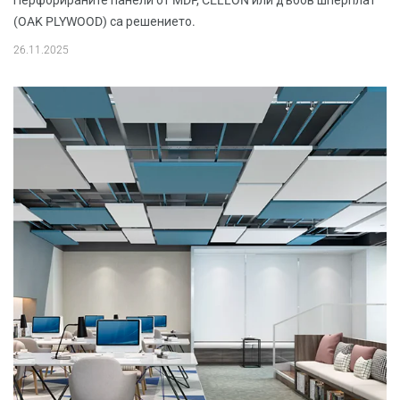
Перфорираните панели от MDF, CELLON или дъбов шперплат
(OAK PLYWOOD) са решението.
26.11.2025