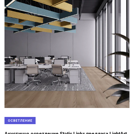
ОСВЕТЛЕНИЕ
Акустично осветление Static Links предлага LightArt