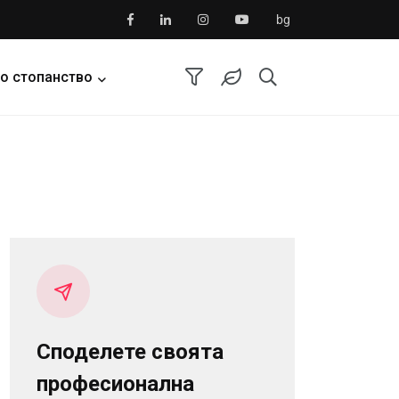
bg
о стопанство
Споделете своята
професионална