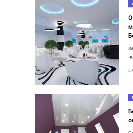
О
м
Б
З
н
20
Б
о