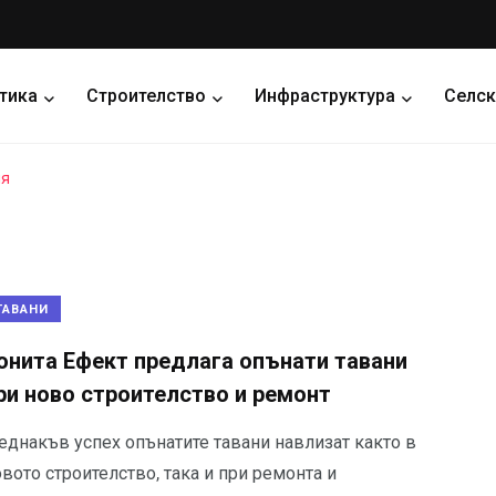
тика
Строителство
Инфраструктура
Селск
ия
ТАВАНИ
онита Ефект предлага опънати тавани
ри ново строителство и ремонт
 еднакъв успех опънатите тавани навлизат както в
вото строителство, така и при ремонта и