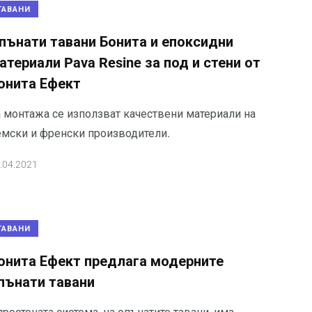
ТАВАНИ
пънати тавани Бонита и епоксидни
атериали Pava Resine за под и стени от
онита Ефект
а монтажа се използват качествени материали на
емски и френски производители.
.04.2021
ТАВАНИ
онита Ефект предлага модерните
пънати тавани