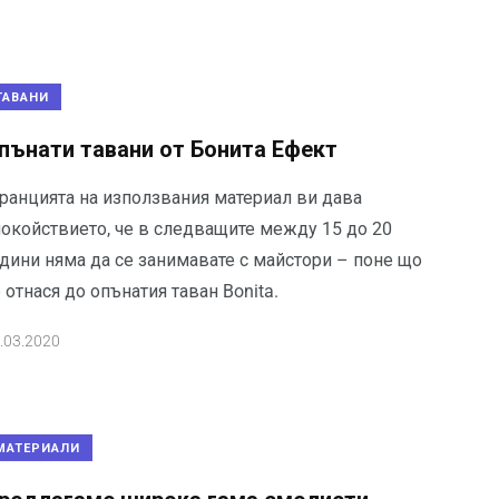
ТАВАНИ
пънати тавани от Бонита Ефект
аранцията на използвания материал ви дава
покойствието, че в следващите между 15 до 20
одини няма да се занимавате с майстори – поне що
 отнася до опънатия таван Bonita.
.03.2020
МАТЕРИАЛИ