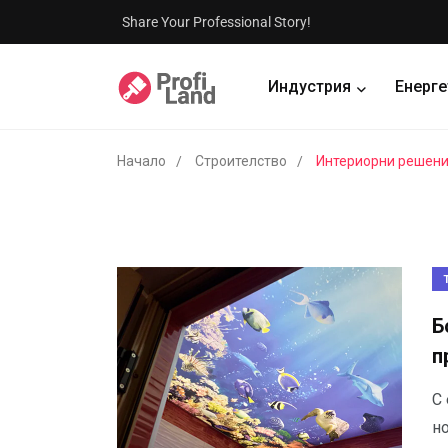
Share Your Professional Story!
Индустрия
Енерге
Начало
Строителство
Интериорни решен
Б
п
С
но