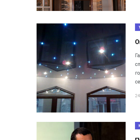
О
Г
с
г
се
24