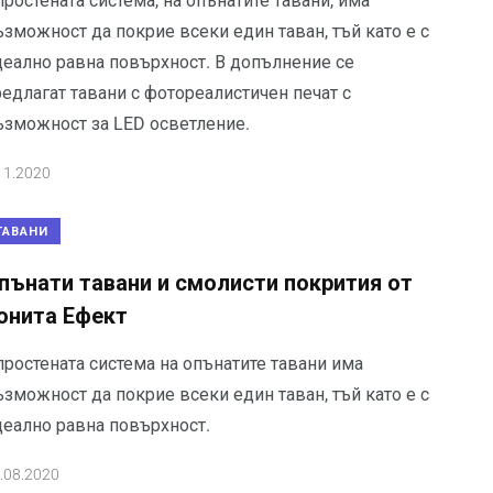
ростената система, на опънатите тавани, има
зможност да покрие всеки един таван, тъй като е с
деално равна повърхност. В допълнение се
едлагат тавани с фотореалистичен печат с
ъзможност за LED осветление.
11.2020
ТАВАНИ
пънати тавани и смолисти покрития от
онита Ефект
простената система на опънатите тавани има
зможност да покрие всеки един таван, тъй като е с
деално равна повърхност.
.08.2020