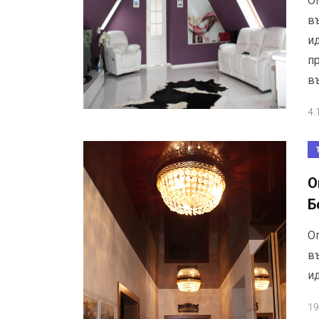
Оп
въ
и
пр
в
4.
О
Б
О
въ
и
19