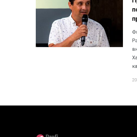
П
п
п
Ф
Pa
вн
Х
к
20