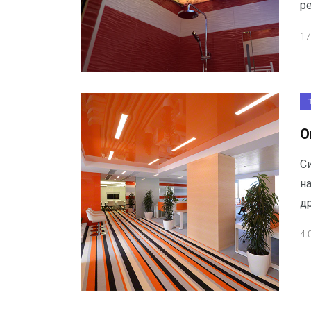
р
17
О
С
на
д
4.