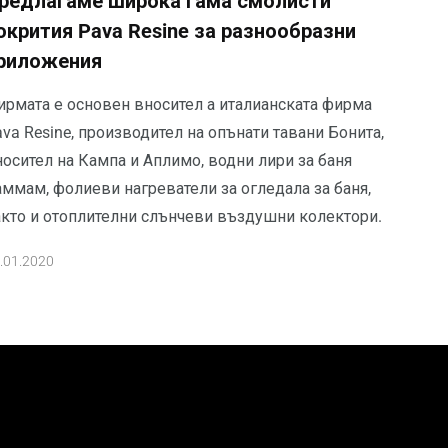
редлагаме широка гама смолисти
окрития Pava Resine за разнообразни
риложения
ирмата е основен вносител а италианската фирма
va Resine, производител на опънати тавани Бонита,
осител на Кампа и Аплимо, водни лири за баня
аммам, фолиеви нагреватели за огледала за баня,
акто и отоплителни слънчеви въздушни колектори.
.01.2020