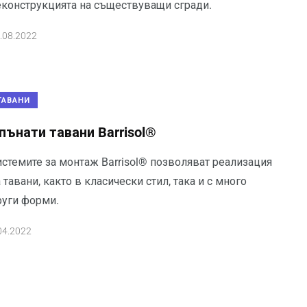
еконструкцията на съществуващи сгради.
.08.2022
ТАВАНИ
пънати тавани Barrisol®
истемите за монтаж Barrisol® позволяват реализация
 тавани, както в класически стил, така и с много
руги форми.
04.2022