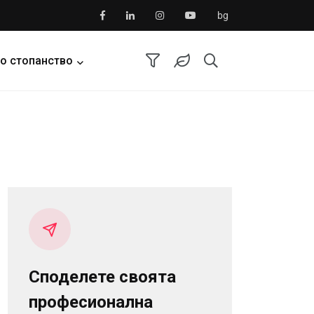
bg
о стопанство
Споделете своята
професионална