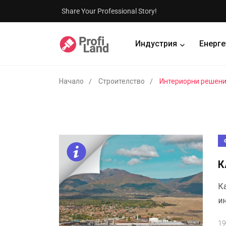
Share Your Professional Story!
Индустрия
Енерге
Начало
Строителство
Интериорни решен
К
К
ин
19