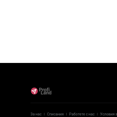
За нас
Списания
Работете с нас
Условия 