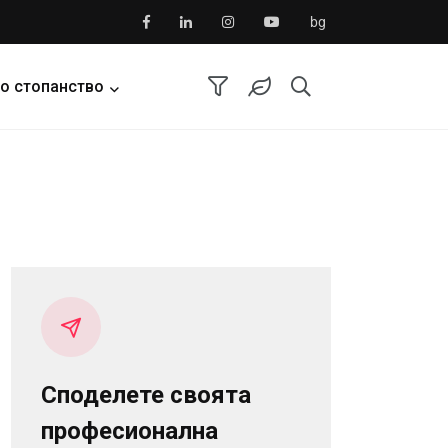
bg
о стопанство
Споделете своята
професионална