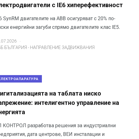
лектродвигатели с IE6 хиперефективност
6 SynRM двигателите на ABB осигуряват с 20% по-
ски енергийни загуби спрямо двигателите клас IE5.
.
.07.2026
ББ БЪЛГАРИЯ - НАПРАВЛЕНИЕ ЗАДВИЖВАНИЯ
ЕЛЕКТРОАПАРАТУРА
игитализацията на таблата ниско
апрежение: интелигентно управление на
нергията
Л КОНТРОЛ разработва решения за индустриални
редприятия, дата центрове, ВЕИ инсталации и