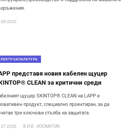
ъоръжения.
.08.2025
ЕЛЕКТРОАПАРАТУРА
APP представя новия кабелен щуцер
KINTOP® CLEAN за критични среди
абелният щуцер SKINTOP® CLEAN на LAPP е
овативен продукт, специално проектиран, за да
четае три ключови стълба на защитата.
.
.07.2026
В И В - ИЗОМАТИК