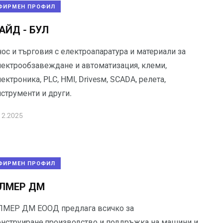
ФИРМЕН ПРОФИЛ
АЙД - БУЛ
ос и търговия с електроапаратура и материали за
лектрообзавеждане и автоматизация, клеми,
ектроника, PLC, HMI, Drivesм, SCADA, релета,
струменти и други.
12.2025
ФИРМЕН ПРОФИЛ
ЛМЕР ДМ
ЛМЕР ДМ ЕООД предлага всичко за
онструиране,производство и поддръжка на машини и