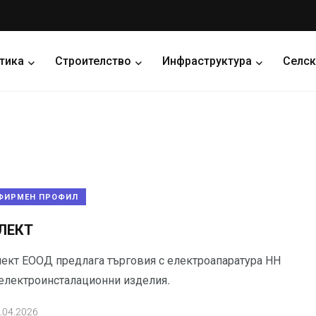
тика
Строителство
Инфраструктура
Селск
ФИРМЕН ПРОФИЛ
ЛЕКТ
лект ЕООД предлага търговия с електроапаратура НН
 електроинсталационни изделия.
.04.2026