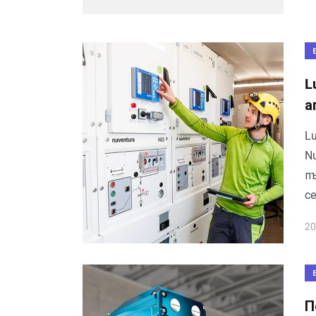
L
а
L
N
п
се
20
П