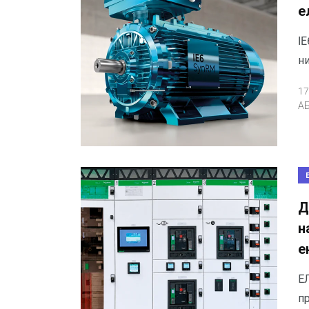
е
IE
ни
17
А
Д
н
е
Е
п