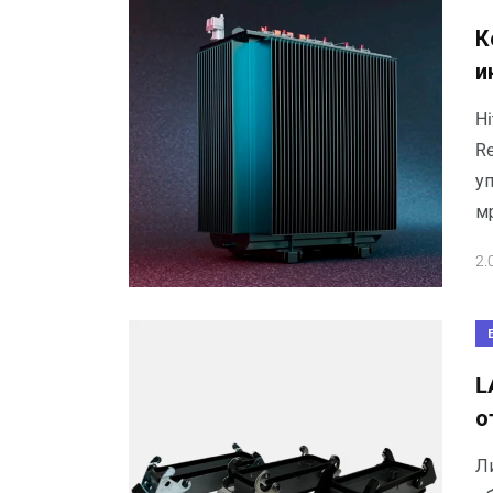
К
и
Hi
Re
у
м
2.
L
о
Л