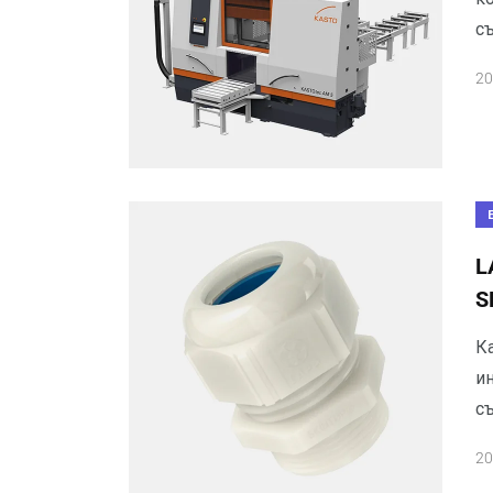
с
20
L
S
К
ин
съ
20