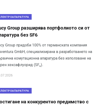
ЕЛЕКТРОАПАРАТУРА
ucy Group разширява портфолиото си от
паратура без SF6
ucy Group придоби 100% от германската компания
uventura GmbH, специализирана в разработването на
ървична комутационна апаратура без използване на
рен хексафлуорид (SF₆).
.07.2026
ЕЛЕКТРОАПАРАТУРА
остигане на конкурентно предимство с