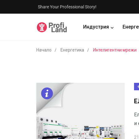
Share Your Professional Story!
Индустрия
Енерге
Начало
Енергетика
Интелигентни мрежи
Е
Е
и
21