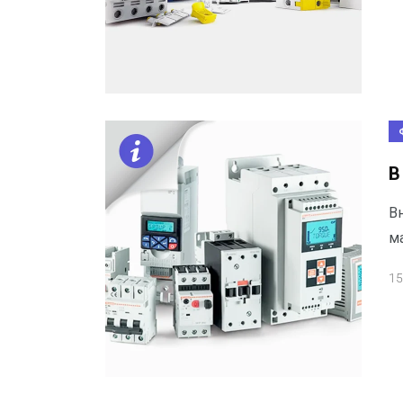
В
Вн
м
15