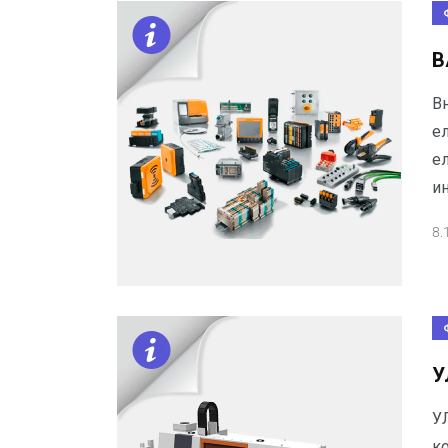
В
Вн
е
ел
ин
8.
У
У
к