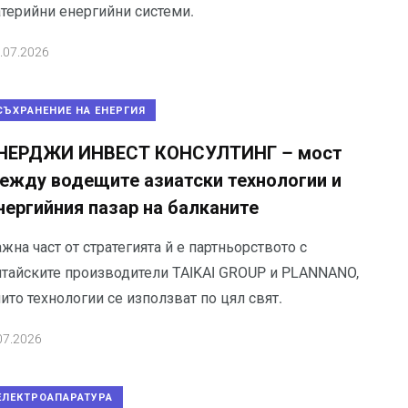
атерийни енергийни системи.
.07.2026
СЪХРАНЕНИЕ НА ЕНЕРГИЯ
НЕРДЖИ ИНВЕСТ КОНСУЛТИНГ – мост
ежду водещите азиатски технологии и
нергийния пазар на балканите
жна част от стратегията й е партньорството с
итайските производители TAIKAI GROUP и PLANNANO,
ито технологии се използват по цял свят.
07.2026
ЕЛЕКТРОАПАРАТУРА