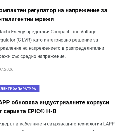
омпактен регулатор на напрежение за
нтелигентни мрежи
tachi Energy представи Compact Line Voltage
gulator (C-LVR) като интегрирано решение за
правление на напрежението в разпределителни
режи със средно напрежение.
07.2026
ЕЛЕКТРОАПАРАТУРА
APP обновява индустриалните корпуси
т серията EPIC® H-B
идерът в кабелните и свързващите технологии LAPP