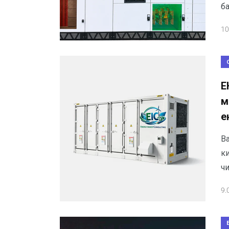
б
10
Е
м
е
Ва
к
чи
9.