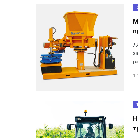
М
п
Д
з
р
12
Н
т