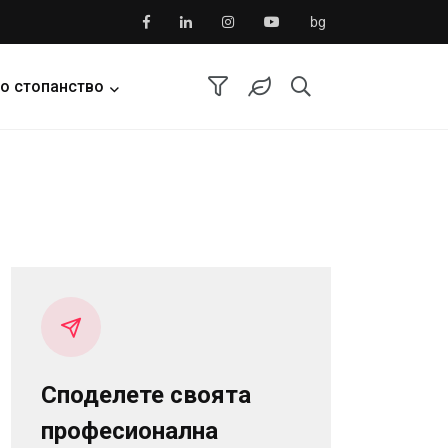
bg
о стопанство
Споделете своята
професионална