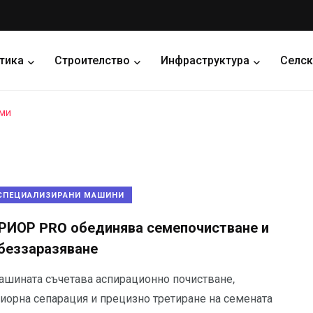
тика
Строителство
Инфраструктура
Селск
еми
СПЕЦИАЛИЗИРАНИ МАШИНИ
РИОР PRO обединява семепочистване и
беззаразяване
ашината съчетава аспирационно почистване,
риорна сепарация и прецизно третиране на семената