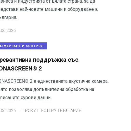
знеса и индустрията от цялата страна, за да
редстави най-новите машини и оборудване в
ългария.
.06.2026
ИЗМЕРВАНЕ И КОНТРОЛ
ревантивна поддръжка със
ONASCREEN® 2
ONASCREEN® 2 е единствената акустична камера,
оято позволява допълнителна обработка на
аписаните сурови данни.
.
.06.2026
ТРОКУТТЕСТГРУП БЪЛГАРИЯ