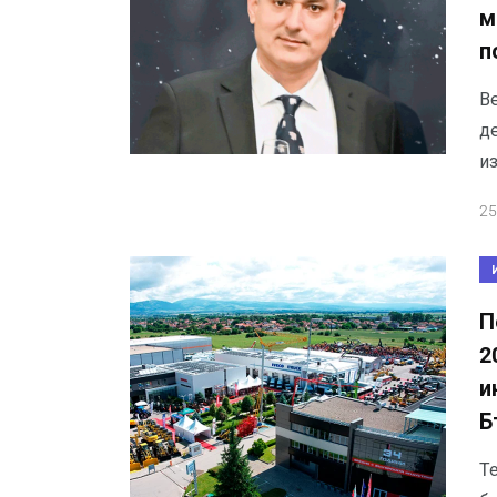
м
п
В
де
и
25
П
2
и
Б
T