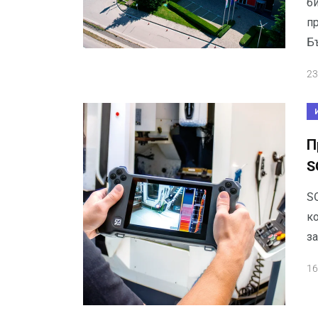
би
п
Б
23
П
S
S
к
з
16