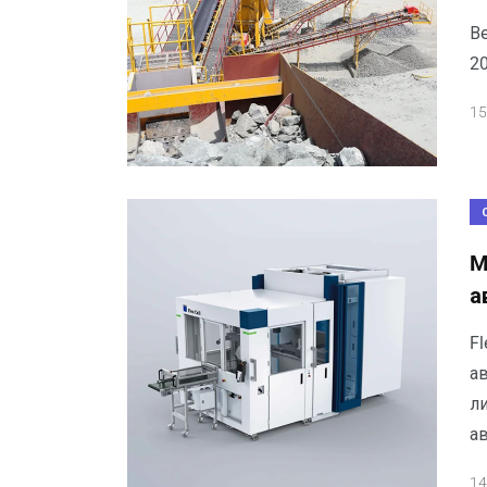
В
20
15
M
а
Fl
а
л
а
14