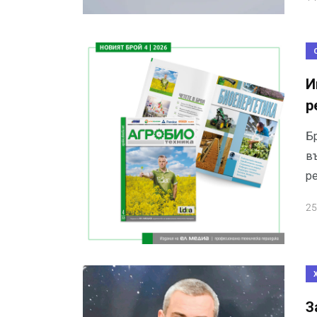
И
р
Б
в
р
25
З