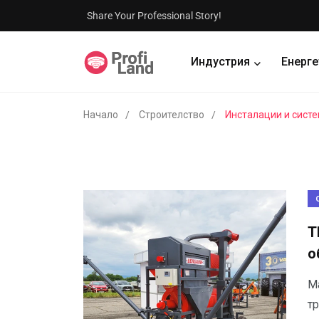
Share Your Professional Story!
Индустрия
Енерге
Начало
Строителство
Инсталации и сист
Т
о
М
т