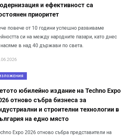
одернизация и ефективност са
остоянен приоритет
ече повече от 10 години успешно развиваме
йността си на между народните пазари, като днес
знасяме в над 40 държави по света.
.06.2026
ИЗЛОЖЕНИЯ
етото юбилейно издание на Techno Expo
026 отново събра бизнеса за
ндустриални и строителни технологии в
ългария на едно място
echno Expo 2026 отново събра представители на