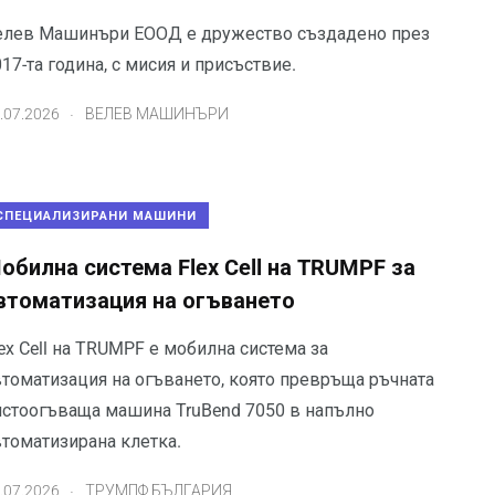
елев Машинъри ЕООД е дружество създадено през
17-та година, с мисия и присъствие.
.
.07.2026
ВЕЛЕВ МАШИНЪРИ
СПЕЦИАЛИЗИРАНИ МАШИНИ
обилна система Flex Cell на TRUMPF за
втоматизация на огъването
ex Cell на TRUMPF е мобилна система за
втоматизация на огъването, която превръща ръчната
истоогъваща машина TruBend 7050 в напълно
втоматизирана клетка.
.
.07.2026
ТРУМПФ БЪЛГАРИЯ