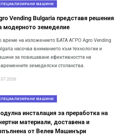
СПЕЦИАЛИЗИРАНИ МАШИНИ
gro Vending Bulgaria представя решения
а модерното земеделие
о време на изложението БАТА АГРО Agro Vending
ulgaria насочва вниманието към технологии и
ашини за повишаване ефективността на
ъвременните земеделски стопанства.
.07.2026
СПЕЦИАЛИЗИРАНИ МАШИНИ
одулна инсталация за преработка на
нертни материали, доставена и
зпълнена от Велев Машинъри