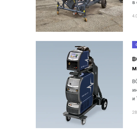
в
4.
B
м
B
и
и 
28