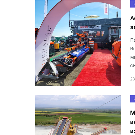
A
з
П
B
м
с
23
М
и
и