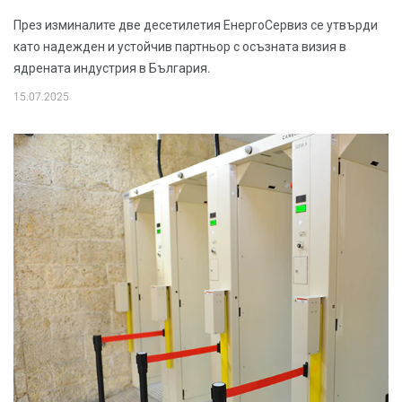
През изминалите две десетилетия ЕнергоСервиз се утвърди
като надежден и устойчив партньор с осъзната визия в
ядрената индустрия в България.
15.07.2025