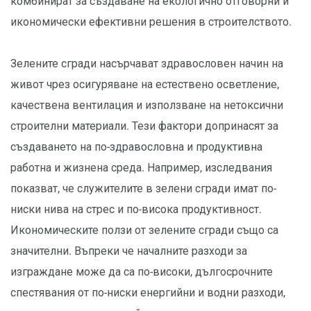
комбинират за създаване на екологично отговорни и
икономически ефективни решения в строителството.
Зелените сгради насърчават здравословен начин на
живот чрез осигуряване на естествено осветление,
качествена вентилация и използване на нетоксични
строителни материали. Тези фактори допринасят за
създаването на по-здравословна и продуктивна
работна и жизнена среда. Например, изследвания
показват, че служителите в зелени сгради имат по-
ниски нива на стрес и по-висока продуктивност.
Икономическите ползи от зелените сгради също са
значителни. Въпреки че началните разходи за
изграждане може да са по-високи, дългосрочните
спестявания от по-ниски енергийни и водни разходи,