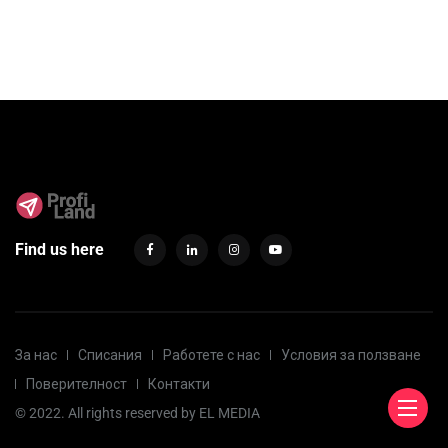
Find us here
За нас
Списания
Работете с нас
Условия за ползване
Поверителност
Контакти
© 2022. All rights reserved by
EL MEDIA