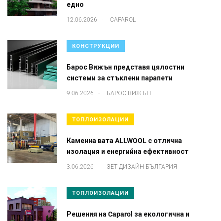
едно
.
12.06.2026
CAPAROL
КОНСТРУКЦИИ
Барос Вижън представя цялостни
системи за стъклени парапети
.
9.06.2026
БАРОС ВИЖЪН
ТОПЛОИЗОЛАЦИИ
Каменна вата ALLWOOL с отлична
изолация и енергийна ефективност
.
3.06.2026
ЗЕТ ДИЗАЙН БЪЛГАРИЯ
ТОПЛОИЗОЛАЦИИ
Решения на Caparol за екологична и