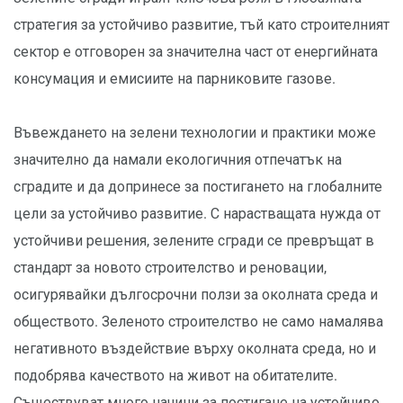
стратегия за устойчиво развитие, тъй като строителният
сектор е отговорен за значителна част от енергийната
консумация и емисиите на парниковите газове.
Въвеждането на зелени технологии и практики може
значително да намали екологичния отпечатък на
сградите и да допринесе за постигането на глобалните
цели за устойчиво развитие. С нарастващата нужда от
устойчиви решения, зелените сгради се превръщат в
стандарт за новото строителство и реновации,
осигурявайки дългосрочни ползи за околната среда и
обществото. Зеленото строителство не само намалява
негативното въздействие върху околната среда, но и
подобрява качеството на живот на обитателите.
Съществуват много начини за постигане на устойчиво