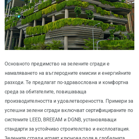
Основното предимство на зелените сгради е
намаляването на въглеродните емисии и енергийните
разходи. Те предлагат по-здравословна и комфортна
среда за обитателите, повишаваща
производителността и удовлетвореността. Примери за
успешни зелени сгради включват сертифицираните по
системите LEED, BREEAM и DGNB, установяващи
стандарти за устойчиво строителство и експлоатация.
Зелените сгради играят ключова роля в глобалната