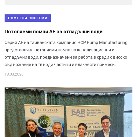
ПОМПЕНИ СИСТЕМИ
Потопяеми помпи AF за отпадъчни води
Серия AF на тайванската компания HCP Pump Manufacturing
представлява потопяеми помпи за канализационни и
отпадъчни води, предназначени за работа в среди с високо
съдържание на твърди частици и влакнести примеси.
18.03.2026