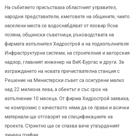
На събитието присъстваха областният управител,
народни представители, кметовете на общините, чиито
населени места се водоснабдяват от язовир Ясна
поляна, общински съветници, ръководствата на
фирмата изпълнител Хидрострой и на подизпълнителя
Инфраструктурни системи, на строителния и авторския
надзор, главният инженер на ВиК-Бургас и други. За
изграждането на новата пречиствателна станция с
Решение на Министерски съвет са осигурени малко
над 22 милиона лева, а обектът е със срок на
изпълнение 10 месеца. От фирма Хидрострой заявиха,
че компромис с качеството няма да се прави и всички
материали ще отговорят на спецификациите на
проекта. Стриктно ще се спазва вече утвърденият
линеен график.