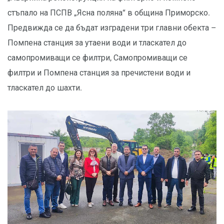
стъпало на ПСПВ „Ясна поляна“ в община Приморско.
Предвижда се да бъдат изградени три главни обекта –
Помпена станция за утаени води и тласкател до
самопромиващи се филтри, Самопромиващи се
филтри и Помпена станция за пречистени води и
тласкател до шахти.