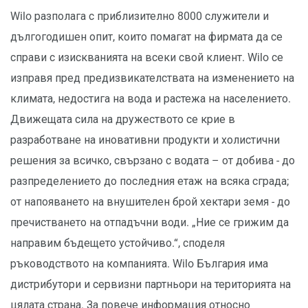
Wilo разполага с приблизително 8000 служители и
дългогодишен опит, които помагат на фирмата да се
справи с изискванията на всеки свой клиент. Wilo се
изправя пред предизвикателствата на изменението на
климата, недостига на вода и растежа на населението.
Движещата сила на дружеството се крие в
разработване на иновативни продукти и холистични
решения за всичко, свързано с водата – от добива - до
разпределението до последния етаж на всяка сграда;
от напояването на внушителен брой хектари земя - до
пречистването на отпадъчни води. „Ние се грижим да
направим бъдещето устойчиво.“, споделя
ръководството на компанията. Wilo България има
дистрибутори и сервизни партньори на територията на
цялата страна. За повече информация относно