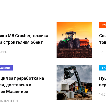
ГУ
ика MB Crusher, техника
Спе
на строителния обект
то
SHER
17.0
АШИНИ
БА
ция за преработка на
Hyu
и, доставена и
ве
лев Машинъри
14.0
 МАШИНЪРИ