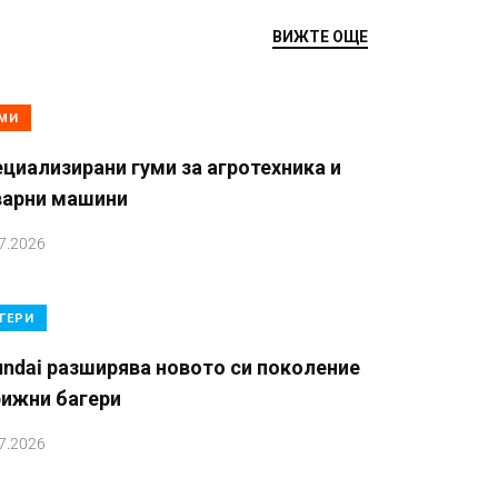
ВИЖТЕ ОЩЕ
МИ
циализирани гуми за агротехника и
варни машини
7.2026
ГЕРИ
ndai разширява новото си поколение
рижни багери
7.2026