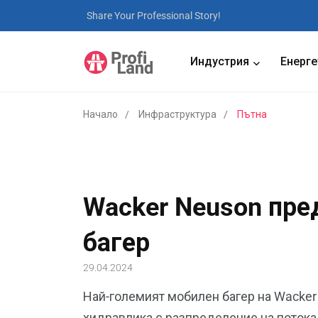
Share Your Professional Story!
Индустрия
Енерге
Начало
Инфраструктура
Пътна
Wacker Neuson пре
багер
29.04.2024
Най-големият мобилен багер на Wacker
хидравлика с разпределение на потока