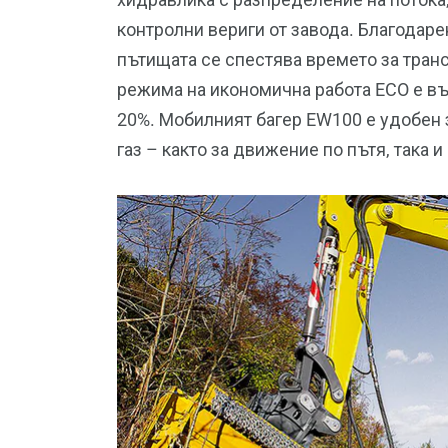
контролни вериги от завода. Благодар
пътищата се спестява времето за тран
режима на икономична работа ECO е въ
20%. Мобилният багер EW100 е удобен з
газ – както за движение по пътя, така и