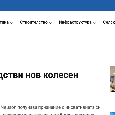
тика
Строителство
Инфраструктура
Селск
дстви нов колесен
 Neuson получава признание с иновативната си
, независимо от товара и до 5 допълнителни