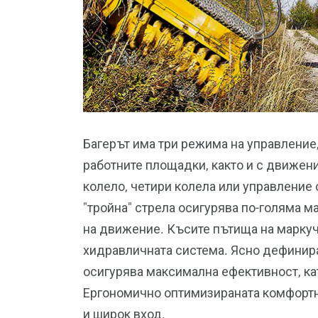
Багерът има три режима на управление,
работните площадки, както и с движен
колело, четири колела или управление
"тройна" стрела осигурява по-голяма 
на движение. Късите пътища на маркуч
хидравличната система. Ясно дефинир
осигурява максимална ефективност, ка
Ергономично оптимизираната комфортн
и широк вход.