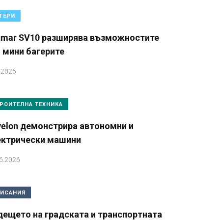
ГЕРИ
nmar SV10 разширява възможностите
 мини багерите
.2026
РОИТЕЛНА ТЕХНИКА
velon демонстрира автономни и
ектрически машини
6.2026
ИСАНИЯ
дещето на градската и транспортната