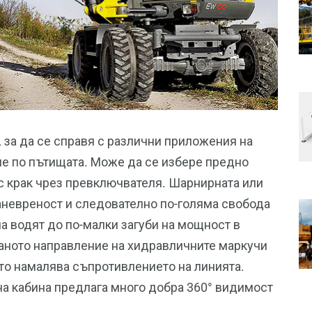
 за да се справя с различни приложения на
ие по пътищата. Може да се избере предно
 с крак чрез превключвателя. Шарнирната или
маневреност и следователно по-голяма свобода
а водят до по-малки загуби на мощност в
аното направление на хидравличните маркучи
то намалява съпротивлението на линията.
а кабина предлага много добра 360° видимост