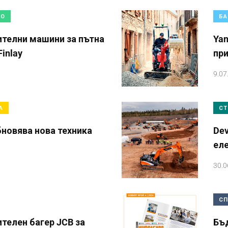
ВО
БА
телни машини за пътна
Ya
inlay
при
9.07
А
СТ
бновява нова техника
De
ел
30.0
СП
телен багер JCB за
Бъ