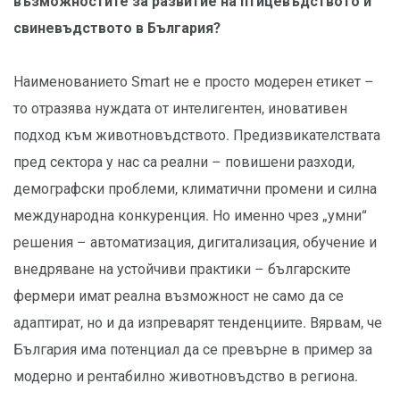
възможностите за развитие на птицевъдството и
свиневъдството в България?
Наименованието Smart не е просто модерен етикет –
то отразява нуждата от интелигентен, иновативен
подход към животновъдството. Предизвикателствата
пред сектора у нас са реални – повишени разходи,
демографски проблеми, климатични промени и силна
международна конкуренция. Но именно чрез „умни“
решения – автоматизация, дигитализация, обучение и
внедряване на устойчиви практики – българските
фермери имат реална възможност не само да се
адаптират, но и да изпреварят тенденциите. Вярвам, че
България има потенциал да се превърне в пример за
модерно и рентабилно животновъдство в региона.