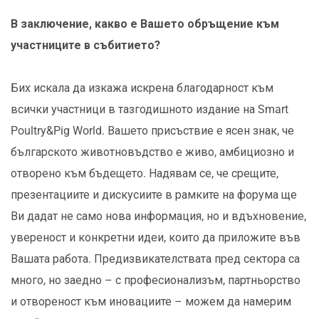
В заключение, какво е Вашето обръщение към
участниците в събитието?
Бих искала да изкажа искрена благодарност към
всички участници в тазгодишното издание на Smart
Poultry&Pig World. Вашето присъствие е ясен знак, че
българското животновъдство е живо, амбициозно и
отворено към бъдещето. Надявам се, че срещите,
презентациите и дискусиите в рамките на форума ще
Ви дадат не само нова информация, но и вдъхновение,
увереност и конкретни идеи, които да приложите във
Вашата работа. Предизвикателствата пред сектора са
много, но заедно – с професионализъм, партньорство
и отвореност към иновациите – можем да намерим