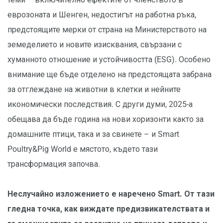
еврозоната и Шенген, недостигът на работна ръка,
предстоящите мерки от страна на Министерството на
земеделието и новите изисквания, свързани с
хуманното отношение и устойчивостта (ESG). Особено
внимание ще бъде отделено на предстоящата забрана
за отглеждане на животни в клетки и нейните
икономически последствия. С други думи, 2025-а
обещава да бъде година на нови хоризонти както за
домашните птици, така и за свинете – и Smart
Poultry&Pig World е мястото, където тази
трансформация започва.
Неслучайно изложението е наречено Smart. От тази
гледна точка, как виждате предизвикателствата и