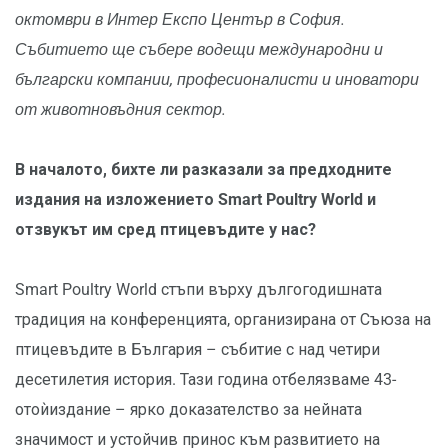
октомври в Интер Експо Център в София.
Събитието ще събере водещи международни и
български компании, професионалисти и иноватори
от животновъдния сектор.
В началото, бихте ли разказали за предходните
издания на изложението Smart Poultry World и
отзвукът им сред птицевъдите у нас?
Smart Poultry World стъпи върху дългогодишната
традиция на конференцията, организирана от Съюза на
птицевъдите в България – събитие с над четири
десетилетия история. Тази година отбелязваме 43-
отоѝиздание – ярко доказателство за нейната
значимост и устойчив принос към развитието на