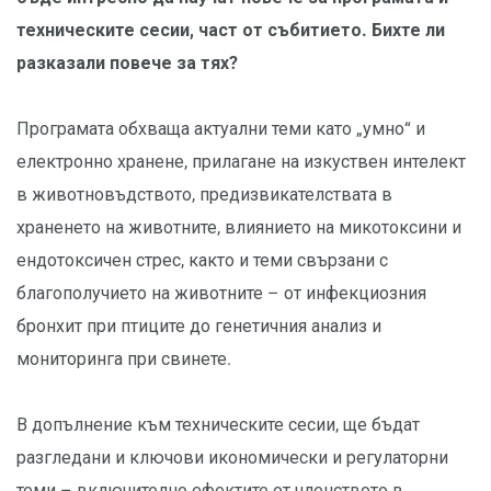
техническите сесии, част от събитието. Бихте ли
разказали повече за тях?
Програмата обхваща актуални теми като „умно“ и
електронно хранене, прилагане на изкуствен интелект
в животновъдството, предизвикателствата в
храненето на животните, влиянието на микотоксини и
ендотоксичен стрес, както и теми свързани с
благополучието на животните – от инфекциозния
бронхит при птиците до генетичния анализ и
мониторинга при свинете.
В допълнение към техническите сесии, ще бъдат
разгледани и ключови икономически и регулаторни
теми – включително ефектите от членството в