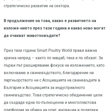
стратегическо развитие на сектора.
В продължение на това, какво е развитието на
изложе-нието през тази година и какво ново могат
да очакват животновъдите?
През тази година Smart Poultry World прави важна
крачка напред – както по мащаб, така и по обхват. За
първи път разширяваме фокуса на изложението, като
включваме и свиневъдството, благодарение на
партньорството ни с Асоциацията на свиневъдите в
България и Асоциацията за индустриалното
свиневъдство. Това стратегическо обединение цели
да създаде една по-пълноценна и многопластова
платформа за обмен на опит, иновации и политики,