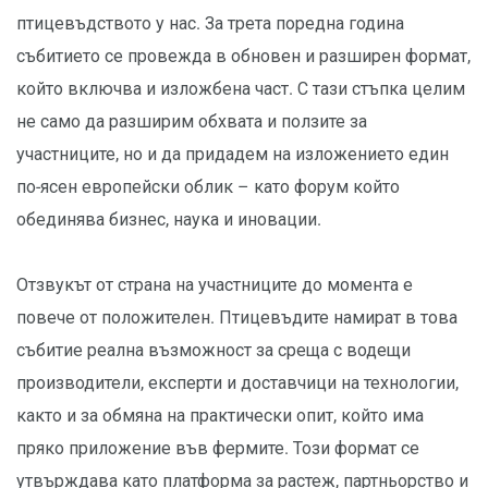
птицевъдството у нас. За трета поредна година
събитието се провежда в обновен и разширен формат,
който включва и изложбена част. С тази стъпка целим
не само да разширим обхвата и ползите за
участниците, но и да придадем на изложението един
по-ясен европейски облик – като форум който
обединява бизнес, наука и иновации.
Отзвукът от страна на участниците до момента е
повече от положителен. Птицевъдите намират в това
събитие реална възможност за среща с водещи
производители, експерти и доставчици на технологии,
както и за обмяна на практически опит, който има
пряко приложение във фермите. Този формат се
утвърждава като платформа за растеж, партньорство и