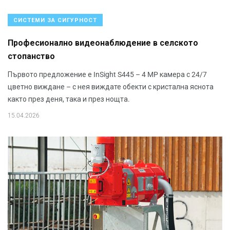
СИСТЕМИ ЗА СИГУРНОСТ
Професионално видеонаблюдение в селското
стопанство
Първото предложение е InSight S445 – 4 MP камера с 24/7
цветно виждане – с нея виждате обекти с кристална яснота
както през деня, така и през нощта.
15.04.2026