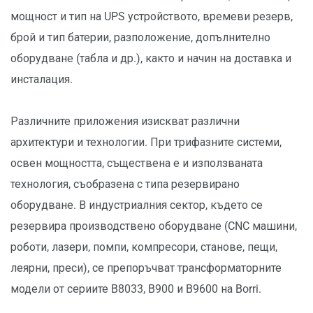
мощност и тип на UPS устройството, времеви резерв,
брой и тип батерии, разположение, допълнително
оборудване (табла и др.), както и начин на доставка и
инсталация.
Различните приложения изискват различни
архитектури и технологии. При трифазните системи,
освен мощността, съществена е и използваната
технология, съобразена с типа резервирано
оборудване. В индустриалния сектор, където се
резервира производствено оборудване (CNC машини,
роботи, лазери, помпи, компресори, станове, пещи,
леярни, преси), се препоръчват трансформаторните
модели от сериите B8033, B900 и B9600 на Borri.