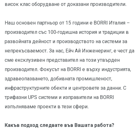
висок клас оборудване от доказани производители.
Наш основен партньор от 15 години е BORRI Италия –
производител със 100-годишна история и традиции в
развойната дейност и производството на системи за
непрекъсваемост. За нас, Ейч Ай Инженеринг, е чест да
сме ексклузивен представител на този утвърден
производител. Фокусът на BORRI е върху индустрията,
здравеопазването, добивната промишленост,
инфраструктурните обекти и центровете за данни. С
трифазни UPS системи и изправители на BORRI
изпълняваме проекти в тези сфери.
Какъв подход следвате във Вашата работа?