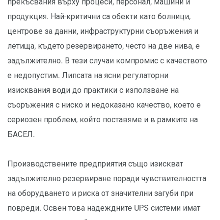
прекъсвания върху процеси, персонал, машини и
продукция. Най-критични са обекти като болници,
центрове за данни, инфраструктурни съоръжения и
летища, където резервирането, често на две нива, е
задължително. В тези случаи компромис с качеството
е недопустим. Липсата на ясни регулаторни
изисквания води до практики с използване на
съоръжения с ниско и недоказано качество, което е
сериозен проблем, който поставяме и в рамките на
БАСЕЛ.
Производствените предприятия също изискват
задължително резервиране поради чувствителността
на оборудването и риска от значителни загуби при
повреди. Освен това надеждните UPS системи имат