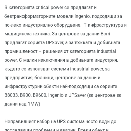
В категорията critical power се предлагат и
безтрансформаторните модели Ingenio, подходящи за
по-леко индустриално оборудване, IT инфраструктура и
медицинска техника. За центрове за данни Borri
предлагат серията UPSaver, а за тежката и добивната
промишленост – решения от категорията industrial
power. С малки изключения в добивната индустрия,
където се използват системи industrial power, за
предприятия, болници, центрове за данни и
инфраструктурни обекти най-подходящи са сериите
B8033, B900, B9600, Ingenio и UPSaver (за центрове за
данни над 1MW).
Неправилният избор на UPS система често води до
последващи проблеми и аварии. Всеки обект и