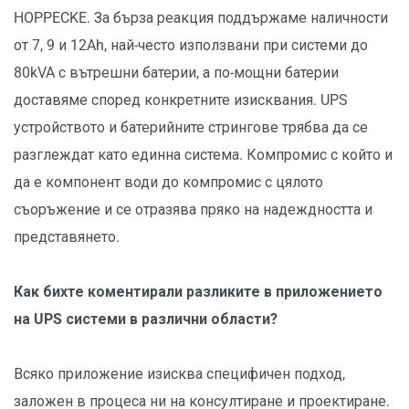
HOPPECKE. За бърза реакция поддържаме наличности
от 7, 9 и 12Ah, най-често използвани при системи до
80kVA с вътрешни батерии, а по-мощни батерии
доставяме според конкретните изисквания. UPS
устройството и батерийните стрингове трябва да се
разглеждат като единна система. Компромис с който и
да е компонент води до компромис с цялото
съоръжение и се отразява пряко на надеждността и
представянето.
Как бихте коментирали разликите в приложението
на UPS системи в различни области?
Всяко приложение изисква специфичен подход,
заложен в процеса ни на консултиране и проектиране.