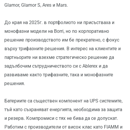
Glamor, Glamor S, Ares и Mars.
До края на 2025г. в портфолиото ни присъстваха и
монофазни модели на Borri, но по корпоративно
решение производството им бе прекратено, с фокус
върху трифазните решения. В интерес на клиентите и
партньорите ни взехме стратегическо решение да
задълбочим сътрудничеството си с Ablerex и да
развиваме както трифазните, така и монофазните
решения.
Батериите са съществен компонент на UPS системите,
тъй като съхраняват енергията, необходима за защита
и резерв. Компромиси с тях не бива да се допускат.
Работим с производители от висок клас като FIAMM и