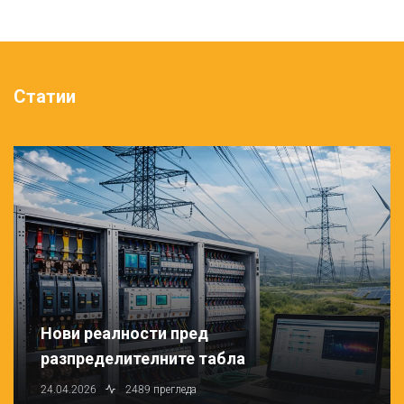
Статии
Нови реалности пред
разпределителните табла
24.04.2026
2489 прегледа