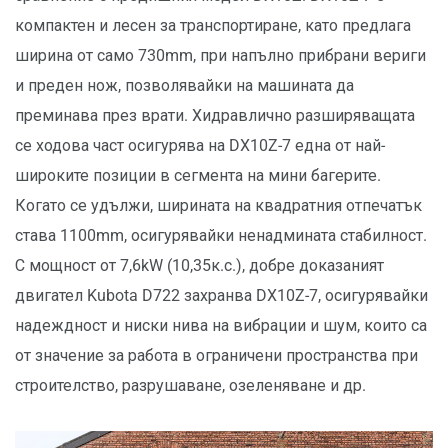
компактен и лесен за транспортиране, като предлага
ширина от само 730mm, при напълно прибрани вериги
и преден нож, позволявайки на машината да
преминава през врати. Хидравлично разширяващата
се ходова част осигурява на DX10Z-7 една от най-
широките позиции в сегмента на мини багерите.
Когато се удължи, ширината на квадратния отпечатък
става 1100mm, осигурявайки ненадмината стабилност.
С мощност от 7,6kW (10,35к.с.), добре доказаният
двигател Kubota D722 захранва DX10Z-7, осигурявайки
надеждност и ниски нива на вибрации и шум, които са
от значение за работа в ограничени пространства при
строителство, разрушаване, озеленяване и др.