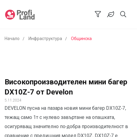
Начало
Инфраструктура
Общинска
Високопроизводителен мини багер
DX10Z-7 от Develon
5.11.2024
DEVELON пусна на пазара новия мини багер DX10Z-7,
тежащ само 1т с нулево завъртане на опашката,
осигуряващ значително по-добра производителност в
сравнение с предишния модел DX10Z. DX10Z-7 е