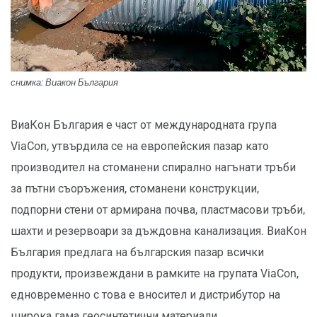
снимка: Виакон България
ВиаКон България е част от международната група
ViaCon, утвърдила се на европейския пазар като
производител на стоманени спирално нагънати тръби
за пътни съоръжения, стоманени конструкции,
подпорни стени от армирана почва, пластмасови тръби,
шахти и резервоари за дъждовна канализация. ВиаКон
България предлага на българския пазар всички
продукти, произвеждани в рамките на групата ViaCon,
едновременно с това е вносител и дистрибутор на
широка гама геосинтетични материали.