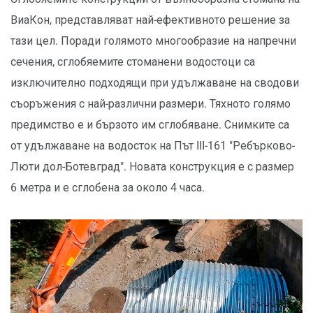
ВиаКон, представляват най-ефективното решение за
тази цел. Поради голямото многообразие на напречни
сечения, сглобяемите стоманени водостоци са
изключително подходящи при удължаване на сводови
съоръжения с най-различни размери. Тяхното голямо
предимство е и бързото им сглобяване. Снимките са
от удължаване на водосток на Път III-161 "Ребърково-
Люти дол-Ботевград". Новата конструкция е с размер
6 метра и е сглобена за около 4 часа.