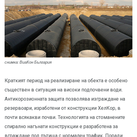
снимка: ВиаКон България
Краткият период на реализиране на обекта е особено
съществен в ситуация на високи подпочвени води.
Антикорозионната защита позволява изграждане на
резервоари, изработени от конструкции ХелКор, в
почти всякакви почви. Технологията на стоманените
спирално нагънати конструкции е разработена за
вграждане под пътища с нормален трафик. Поради