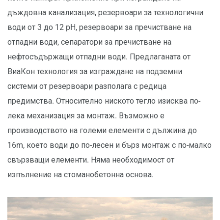
дъждовна канализация, резервоари за технологични
води от 3 до 12 pH, резервоари за пречистване на
отпадни води, сепаратори за пречистване на
нефтосъдържащи отпадни води. Предлаганата от
ВиаКон технология за изграждане на подземни
системи от резервоари разполага с редица
предимства. Относително ниското тегло изисква по-
лека механизация за монтаж. Възможно е
производството на големи елементи с дължина до
16m, което води до по-лесен и бърз монтаж с по-малко
свързващи елементи. Няма необходимост от
изпълнение на стоманобетонна основа.