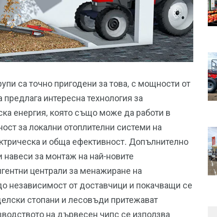
упи са точно пригодени за това, с мощности от
 предлага интересна технология за
ска енергия, която също може да работи в
ост за локални отоплителни системи на
ектрическа и обща ефективност. Допълнително
и навеси за монтаж на най-новите
игентни централи за менажиране на
 до независимост от доставчици и покачващи се
делски стопани и лесовъди притежават
изводството на дървесен чипс се използва