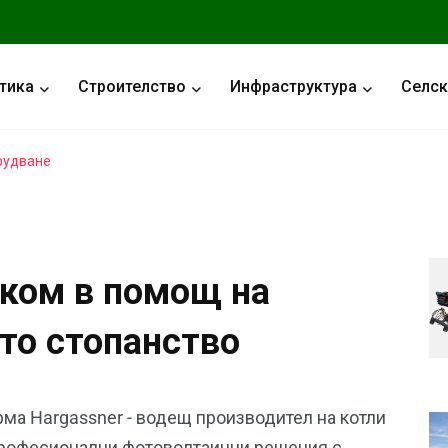
тика
Строителство
Инфраструктура
Селск
рудване
ком в помощ на
то стопанство
рма Hargassner - водещ производител на котли
професионални фотоволтаични решения с