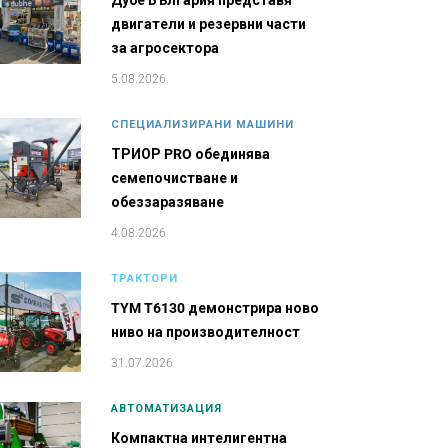
Дубе България представя
двигатели и резервни части
за агросектора
5.08.2026
СПЕЦИАЛИЗИРАНИ МАШИНИ
ТРИОР PRO обединява
семепочистване и
обеззаразяване
4.08.2026
ТРАКТОРИ
TYM T6130 демонстрира ново
ниво на производителност
31.07.2026
АВТОМАТИЗАЦИЯ
Компактна интелигентна