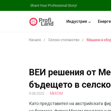
Share Your Professional Story!
Индустрия
Енерге
Начало
Селско стопанство
Машини и обо
ВЕИ решения от Ме
бъдещето в селско
.
9.08.2022
МЕКОМ
Като представител на австрийската фи
на биомаса, фирма Меком предлага и 