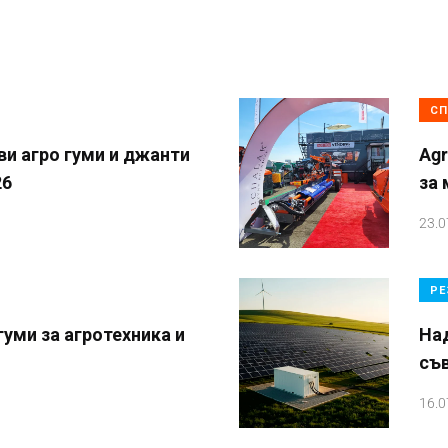
СП
и агро гуми и джанти
Agr
26
за
23.0
РЕ
уми за агротехника и
На
съ
16.0