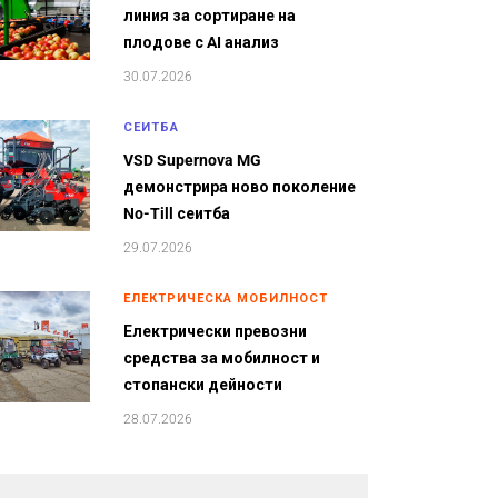
линия за сортиране на
плодове с AI анализ
30.07.2026
СЕИТБА
VSD Supernova MG
демонстрира ново поколение
No-Till сеитба
29.07.2026
ЕЛЕКТРИЧЕСКА МОБИЛНОСТ
Електрически превозни
средства за мобилност и
стопански дейности
28.07.2026