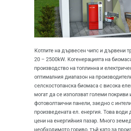
Котлите на дървесен чипс и дървени тр
20 – 2500kW. Когенерацията на биомаса
производство на топлинна и електриче
оптималния диапазон на производителн
селскостопанска биомаса с висока ел
могат да се използват големи покриви 
фотоволтаични панели, заедно с интел
произведената ел. енергия. Това води
цени на енергийния пазар. Много земе
необходимото гориво, тъй като за про