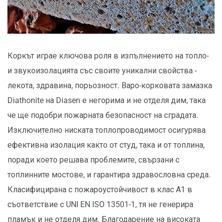
Коркът играе ключова роля в изпълнението на топло-
и звукоизолацията със своите уникални свойства -
лекота, здравина, порьозност. Варо-корковата замазка
Diathonite на Diasen е негорима и не отделя дим, така
че ще подобри пожарната безопасност на сградата.
Изключително ниската топлопроводимост осигурява
ефективна изолация както от студ, така и от топлина,
поради което решава проблемите, свързани с
топлинните мостове, и гарантира здравословна среда.
Класифицирана с пожароустойчивост в клас А1 в
съответствие с UNI EN ISO 13501-1, тя не генерира
пламък и не отделя дим. Благодарение на високата