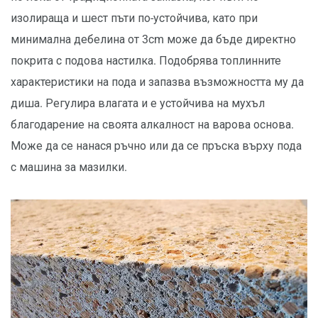
изолираща и шест пъти по-устойчива, като при
минимална дебелина от 3cm може да бъде директно
покрита с подова настилка. Подобрява топлинните
характеристики на пода и запазва възможността му да
диша. Регулира влагата и е устойчива на мухъл
благодарение на своята алкалност на варова основа.
Може да се нанася ръчно или да се пръска върху пода
с машина за мазилки.