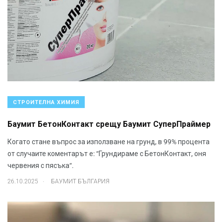
СТРОИТЕЛНА ХИМИЯ
Баумит БетонКонтакт срещу Баумит СуперПраймер
Когато стане въпрос за използване на грунд, в 99% процента
от случаите коментарът е: “Грундираме с БетонКонтакт, оня
червения с пясъка“.
.
26.10.2025
БАУМИТ БЪЛГАРИЯ