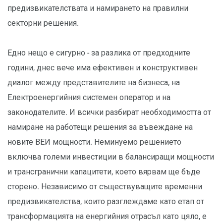
предизвикателствата и намирането на правилни
секторни решения.
Едно нещо е сигурно - за разлика от предходните
години, днес вече има ефективен и конструктивен
диалог между представителите на бизнеса, на
Електроенергийния системен оператор и на
законодателите. И всички разбират необходимостта от
намиране на работещи решения за въвеждане на
новите ВЕИ мощности. Неминуемо решението
включва големи инвестиции в балансиращи мощности
и трансгранични капацитети, което вярвам ще бъде
сторено. Независимо от съществуващите временни
предизвикателства, които разглеждаме като етап от
трансформацията на енергийния отрасъл като цяло, е