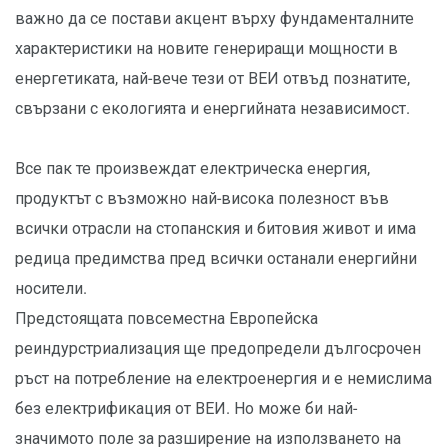
важно да се постави акцент върху фундаменталните
характеристики на новите генериращи мощности в
енергетиката, най-вече тези от ВЕИ отвъд познатите,
свързани с екологията и енергийната независимост.
Все пак те произвеждат електрическа енергия,
продуктът с възможно най-висока полезност във
всички отрасли на стопанския и битовия живот и има
редица предимства пред всички останали енергийни
носители.
Предстоящата повсеместна Европейска
реиндурстриализация ще предопредели дългосрочен
ръст на потребление на електроенергия и е немислима
без електрификация от ВЕИ. Но може би най-
значимото поле за разширение на използването на