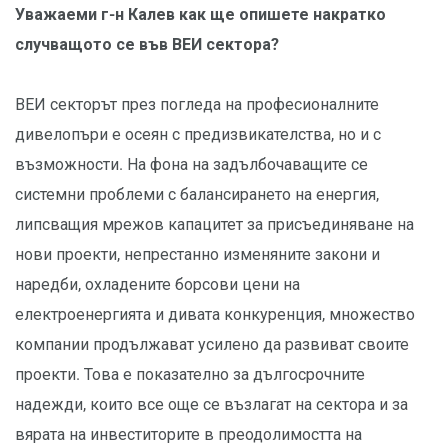
Уважаеми г-н Калев как ще опишете накратко
случващото се във ВЕИ сектора?
ВЕИ секторът през погледа на професионалните
дивелопъри е осеян с предизвикателства, но и с
възможности. На фона на задълбочаващите се
системни проблеми с балансирането на енергия,
липсващия мрежов капацитет за присъединяване на
нови проекти, непрестанно изменяните закони и
наредби, охладените борсови цени на
електроенергията и дивата конкуренция, множество
компании продължават усилено да развиват своите
проекти. Това е показателно за дългосрочните
надежди, които все още се възлагат на сектора и за
вярата на инвеститорите в преодолимостта на