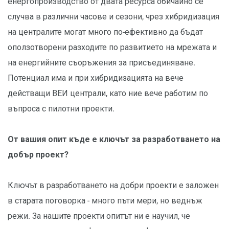
енергопроизводство от двата ресурса обичайно се
случва в различни часове и сезони, чрез хибридизация
на централите могат много по-ефективно да бъдат
оползотворени разходите по развитието на мрежата и
на енергийните съоръжения за присъединяване.
Потенциал има и при хибридизацията на вече
действащи ВЕИ централи, като ние вече работим по
въпроса с пилотни проекти.
От вашия опит къде е ключът за разработването на
добър проект?
Ключът в разработването на добри проекти е заложен
в старата поговорка - много пъти мери, но веднъж
режи. За нашите проекти опитът ни е научил, че