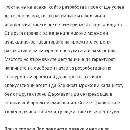
Факт е, че не всеки, който разработва проект ще успее
да го реализира, но за разумните и ефективни
инициативи винаги ще се намери място под слънцето.
От друга страна с въведените високи мрежови
изисквания за гарантиране на проектите се цели
разчистване на пазара от спекулативни намерения.
Мястото на държавните регулации е да гарантират
наличието на свободен пазар за разработване на
конкурентни проекти и да попречат на чисто
спекулативни агенти да блокират мрежови капацитет,
без от друга страна Държавата да се превръща в
съдник кой проект е смислен и кой не е. Границата е
тънка, а риск от свръхрегулации винаги съществува.
Защо според Вас повечето заявки у нас са за