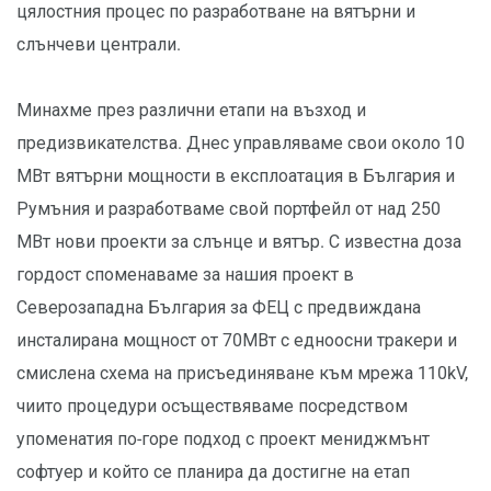
цялостния процес по разработване на вятърни и
слънчеви централи.
Минахме през различни етапи на възход и
предизвикателства. Днес управляваме свои около 10
МВт вятърни мощности в експлоатация в България и
Румъния и разработваме свой портфейл от над 250
МВт нови проекти за слънце и вятър. С известна доза
гордост споменаваме за нашия проект в
Северозападна България за ФЕЦ с предвиждана
инсталирана мощност от 70МВт с едноосни тракери и
смислена схема на присъединяване към мрежа 110kV,
чиито процедури осъществяваме посредством
упоменатия по-горе подход с проект мениджмънт
софтуер и който се планира да достигне на етап