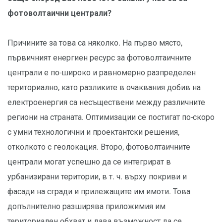
фотоволтаични централи?
Причините за това са няколко. На първо място,
първичният енергиен ресурс за фотоволтаичните
централи е по-широко и равномерно разпределен
териториално, като разликите в очаквания добив на
електроенергия са несъществени между различните
региони на страната. Оптимизации се постигат по-скоро
с умни технологични и проектантски решения,
отколкото с геолокация. Второ, фотоволтаичните
централи могат успешно да се интегрират в
урбанизирани територии, в т. ч. върху покриви и
фасади на сгради и прилежащите им имоти. Това
допълнително разширява приложимия им
териториален обхват и дава възможност да се