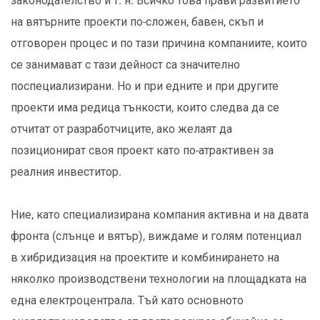
законодателство и т. н. Всичко това прави развитието
на вятърните проекти по-сложен, бавен, скъп и
отговорен процес и по тази причина компаниите, които
се занимават с тази дейност са значително
поспециализирани. Но и при едните и при другите
проекти има редица тънкости, които следва да се
отчитат от разработчиците, ако желаят да
позиционират своя проект като по-атрактивен за
реалния инвеститор.
Ние, като специализирана компания активна и на двата
фронта (слънце и вятър), виждаме и голям потенциал
в хибридизация на проектите и комбинирането на
няколко производствени технологии на площадката на
една електроцентрала. Тъй като основното