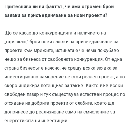
Притеснява ли ви фактът, че има огромен брой
заявки за присъединяване за нови проекти?
Що се касае до конкуренцията и наличието на
„стряскащ“ брой нови заявки за присъединяване на
проекти към мрежите, истината е че няма по-хубаво
нещо за бизнеса от свободната конкуренция. От една
страна бизнесът е наясно, че срещу всяка заявка за
инвестиционно намерение не стои реален проект, а по-
скоро индикира потенциал за такъв. Както във всеки
свободен пазар и тук съществува естествен процес по
отсяване на добрите проекти от слабите, което ще
допринесе до реализиране само на смислените за
енергетиката ни инвестиции.