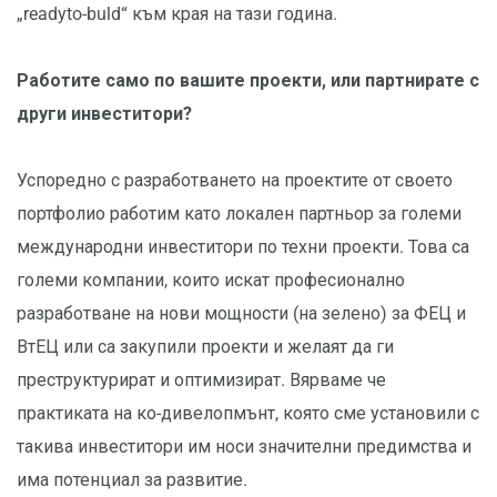
„readyto-buld“ към края на тази година.
Работите само по вашите проекти, или партнирате с
други инвеститори?
Успоредно с разработването на проектите от своето
портфолио работим като локален партньор за големи
международни инвеститори по техни проекти. Това са
големи компании, които искат професионално
разработване на нови мощности (на зелено) за ФЕЦ и
ВтЕЦ или са закупили проекти и желаят да ги
преструктурират и оптимизират. Вярваме че
практиката на ко-дивелопмънт, която сме установили с
такива инвеститори им носи значителни предимства и
има потенциал за развитие.