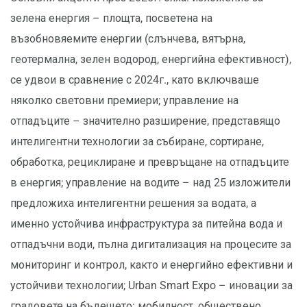
зелена енергия – площта, посветена на
възобновяемите енергии (слънчева, вятърна,
геотермална, зелен водород, енергийна ефективност),
се удвои в сравнение с 2024г., като включваше
няколко световни премиери; управление на
отпадъците – значително разширение, представящо
интелигентни технологии за събиране, сортиране,
обработка, рециклиране и превръщане на отпадъците
в енергия; управление на водите – над 25 изложители
предложиха интелигентни решения за водата, а
именно устойчива инфраструктура за питейна вода и
отпадъчни води, пълна дигитализация на процесите за
мониторинг и контрол, както и енергийно ефективни и
устойчиви технологии; Urban Smart Expo – иновации за
градовете на бъдещето: мобилност, обществено