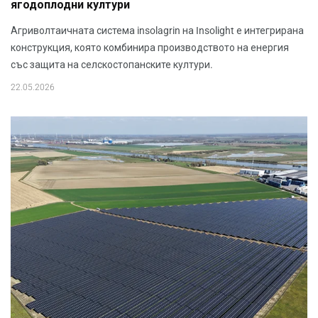
ягодоплодни култури
Агриволтаичната система insolagrin на Insolight е интегрирана
конструкция, която комбинира производството на енергия
със защита на селскостопанските култури.
22.05.2026