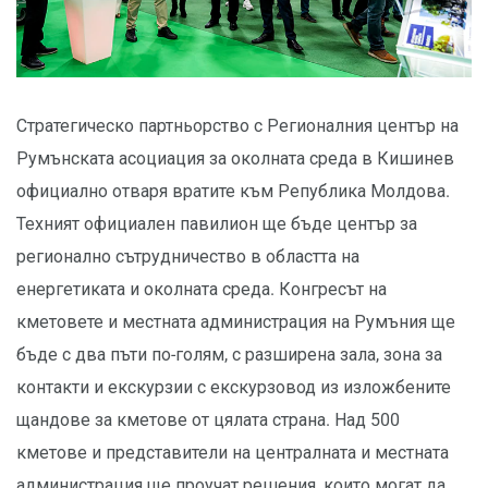
Стратегическо партньорство с Регионалния център на
Румънската асоциация за околната среда в Кишинев
официално отваря вратите към Република Молдова.
Техният официален павилион ще бъде център за
регионално сътрудничество в областта на
енергетиката и околната среда. Конгресът на
кметовете и местната администрация на Румъния ще
бъде с два пъти по-голям, с разширена зала, зона за
контакти и екскурзии с екскурзовод из изложбените
щандове за кметове от цялата страна. Над 500
кметове и представители на централната и местната
администрация ще проучат решения, които могат да