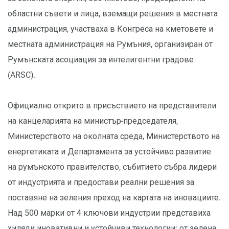
областни съвети и лица, вземащи решения в местната
администрация, участваха в Конгреса на кметовете и
местната администрация на Румъния, организиран от
Румънската асоциация за интелигентни градове
(ARSC).
Официално открито в присъствието на представители
на канцеларията на министър-председателя,
Министерството на околната среда, Министерството на
енергетиката и Департамента за устойчиво развитие
на румънското правителство, събитието събра лидери
от индустрията и предостави реални решения за
поставяне на зеления преход на картата на иновациите.
Над 500 марки от 4 ключови индустрии представиха
хиляди иновативни и устойчиви технологии: от зелена