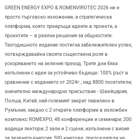
GREEN ENERGY EXPO & ROMENVIROTEC 2026 не е
просто търговско изложение, а стратегическа
платформа, която превръща идеите в проекти, а
проектите – в реални решения за общностите.
Тазгодишното издание постигна забележителен успех,
потвърждавайки своята съществена роля в
ускоряването на зеления преход. Трите дни бяха
изпълнени с идеи за устойчиво бъдеще: 100% ръст в
сравнение с изданието от 2024г.; над 8800 посетители;
значително международно присъствие - Швейцария,
Полша, Китай; най-големият закрит павилион в
Румъния, заедно с 2 открити платформи в изложбен
комплекс ROMEXPO; 48 конференции и семинари; 200
водещи лектори; 2 зали и 2 сцени, изпълнени с визия
за зелената енергия; 500 кметове, председатели на