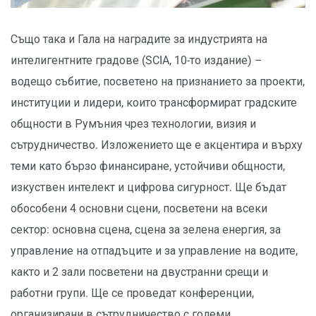
Също така и Гала на наградите за индустрията на
интелигентните градове (SCIA, 10-то издание) –
водещо събитие, посветено на признанието за проекти,
институции и лидери, които трансформират градските
общности в Румъния чрез технологии, визия и
сътрудничество. Изложението ще е акцентира и върху
теми като бързо финансиране, устойчиви общности,
изкуствен интелект и цифрова сигурност. Ще бъдат
обособени 4 основни сцени, посветени на всеки
сектор: основна сцена, сцена за зелена енергия, за
управление на отпадъците и за управление на водите,
както и 2 зали посветени на двустранни срещи и
работни групи. Ще се проведат конференции,
организирани в сътрудничество с големи