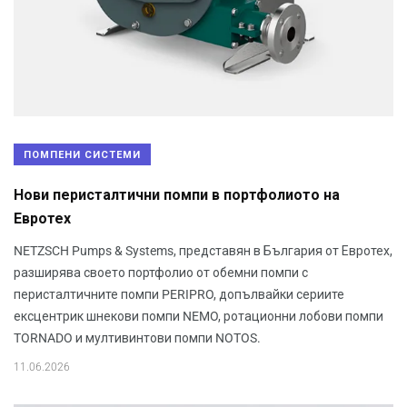
ПОМПЕНИ СИСТЕМИ
Нови перисталтични помпи в портфолиото на
Евротех
NETZSCH Pumps & Systems, представян в България от Евротех,
разширява своето портфолио от обемни помпи с
перисталтичните помпи PERIPRO, допълвайки сериите
ексцентрик шнекови помпи NEMO, ротационни лобови помпи
TORNADO и мултивинтови помпи NOTOS.
11.06.2026