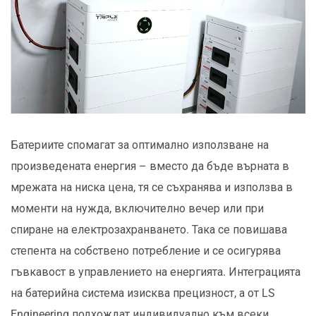
Батериите спомагат за оптимално използване на
произведената енергия – вместо да бъде върната в
мрежата на ниска цена, тя се съхранява и използва в
моменти на нужда, включително вечер или при
спиране на електрозахранването. Така се повишава
степента на собствено потребление и се осигурява
гъвкавост в управлението на енергията. Интеграцията
на батерийна система изисква прецизност, а от LS
Engineering подхождат индивидуално към всеки