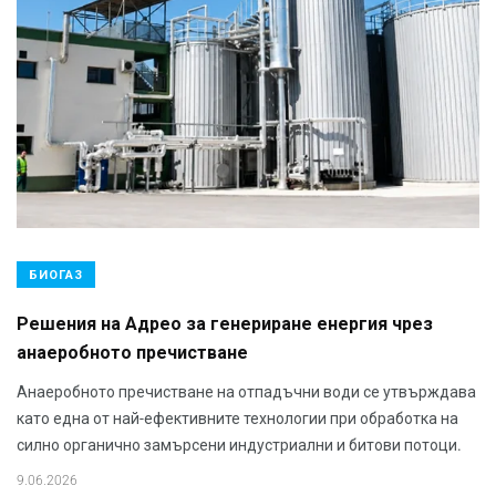
БИОГАЗ
Решения на Адрео за генериране енергия чрез
анаеробното пречистване
Анаеробното пречистване на отпадъчни води се утвърждава
като една от най-ефективните технологии при обработка на
силно органично замърсени индустриални и битови потоци.
9.06.2026