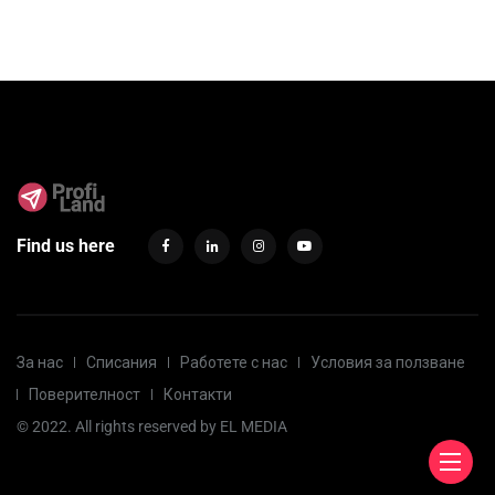
Find us here
За нас
Списания
Работете с нас
Условия за ползване
Поверителност
Контакти
© 2022. All rights reserved by
EL MEDIA