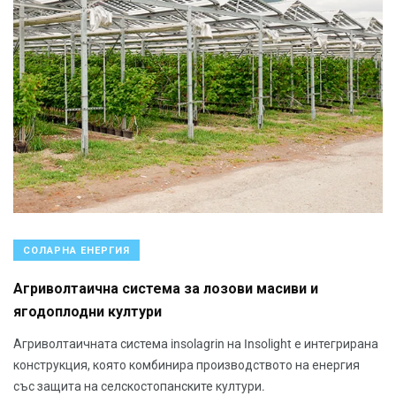
СОЛАРНА ЕНЕРГИЯ
Агриволтаична система за лозови масиви и
ягодоплодни култури
Агриволтаичната система insolagrin на Insolight е интегрирана
конструкция, която комбинира производството на енергия
със защита на селскостопанските култури.