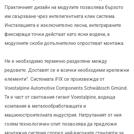
Практичният дизайн на модулите позволява бързото
им свързване чрез интелигентната клик система.
Инсталацията е изключително лесна, интегрираните
фиксиращи точки действат като ясни водачи, а
модулните скоби допълнително опростяват монтажа.
Не е необходимо термично разделяне между
редовете. Доставят се и всички необходими крепежни
елементи“. Системата iFIX се произвежда от
Voestalpine Automotive Components Schwäbisch Gmünd.
Тя е част от световния гигант Voestalpine, водеща
компания в металообработващата и
машиностроителната индустрия. Натрупаният от нея
голям технологичен опит позволява да предложи
монтажна система според най-високите стандарти за